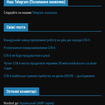
Наш Telegram (Посилання оновлено)
Слідкуйте за нашим
Telegram-каналом
Свіжі пости
Канадський завод призупиняє роботу на два дні заради GTA 6
Розпочалося передзамовлення GTA 6
GTA 6 не буде продаватися в росії
Чутки: GTA 6 могла продатися тиражем 39 млн копій всього за вісім
годин
GTA 6 найбільше принесе прибутку за ціною $69,99 — дослідження
Останні коментарі
Nordost
до
Український SAMP сервер