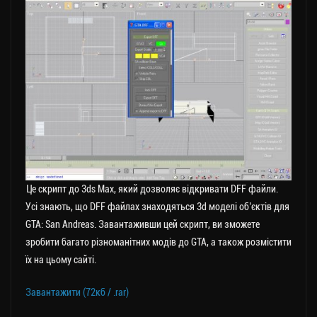
Це скрипт до 3ds Max, який дозволяє відкривати DFF файли.
Усі знають, що DFF файлах знаходяться 3d моделі об’єктів для
GTA: San Andreas. Завантаживши цей скрипт, ви зможете
зробити багато різноманітних модів до GTA, а також розмістити
їх на цьому сайті.
Завантажити (72кб / .rar)