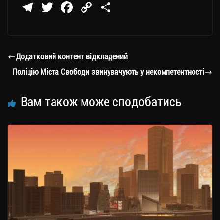
Te
T
Fa
C
П
le
wi
ce
op
о
gr
tt
bo
y
ді
a
er
ok
Li
ли
Додатковий контент відкладений
m
nk
ти
Поліцію Міста Свободи звинувачують у некомпетентності
ся
Вам також може сподобатись