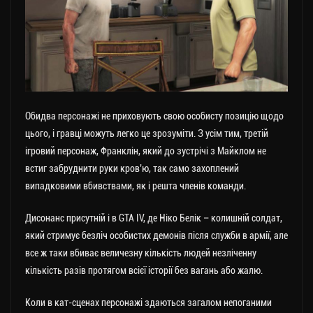
Обидва персонажі не приховують свою особисту позицію щодо
цього, і гравці можуть легко це зрозуміти. З усім тим, третій
ігровий персонаж, Франклін, який до зустрічі з Майклом не
встиг забруднити руки кров’ю, так само захоплений
випадковими вбивствами, як і решта членів команди.
Дисонанс присутній і в GTA IV, де Ніко Белік – колишній солдат,
який стримує безліч особистих демонів після служби в армії, але
все ж таки вбиває величезну кількість людей незліченну
кількість разів протягом всієї історії без вагань або жалю.
Коли в кат-сценах персонажі здаються загалом непоганими