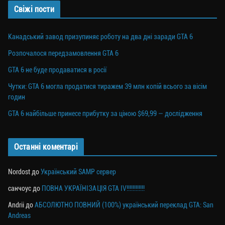
Свіжі пости
Канадський завод призупиняє роботу на два дні заради GTA 6
Розпочалося передзамовлення GTA 6
GTA 6 не буде продаватися в росії
Чутки: GTA 6 могла продатися тиражем 39 млн копій всього за вісім
годин
GTA 6 найбільше принесе прибутку за ціною $69,99 — дослідження
Останні коментарі
Nordost
до
Український SAMP сервер
санчоус
до
ПОВНА УКРАЇНІЗАЦІЯ GTA IV!!!!!!!!!!!!
Andrii
до
АБСОЛЮТНО ПОВНИЙ (100%) український переклад GTA: San
Andreas