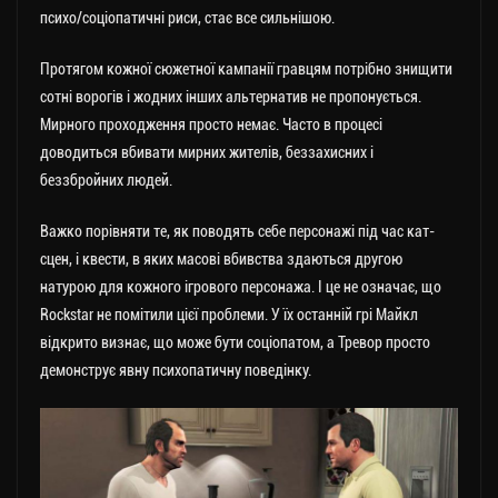
психо/соціопатичні риси, стає все сильнішою.
Протягом кожної сюжетної кампанії гравцям потрібно знищити
сотні ворогів і жодних інших альтернатив не пропонується.
Мирного проходження просто немає. Часто в процесі
доводиться вбивати мирних жителів, беззахисних і
беззбройних людей.
Важко порівняти те, як поводять себе персонажі під час кат-
сцен, і квести, в яких масові вбивства здаються другою
натурою для кожного ігрового персонажа. І це не означає, що
Rockstar не помітили цієї проблеми. У їх останній грі Майкл
відкрито визнає, що може бути соціопатом, а Тревор просто
демонструє явну психопатичну поведінку.