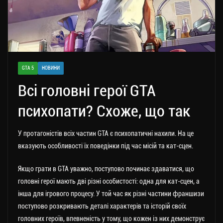
GTA 5
НОВИНИ
Всі головні герої GTA
психопати? Схоже, що так
У протагоністів всіх частин GTA є психопатичні нахили. На це
вказують особливості їх поведінки під час місій та кат-сцен.
Якщо грати в GTA уважно, поступово починає здаватися, що
головні герої мають дві різні особистості: одна для кат-сцен, а
інша для ігрового процесу. У той час як різні частини франшизи
поступово розкривають деталі характерів та історій своїх
головних героїв, впевненість у тому, що кожен із них демонструє