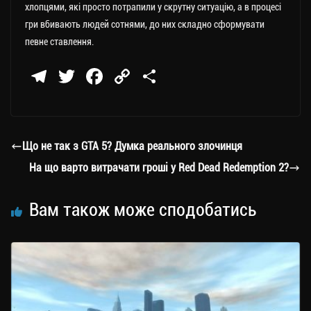
хлопцями, які просто потрапили у скрутну ситуацію, а в процесі
гри вбивають людей сотнями, до них складно сформувати
певне ставлення.
Te
T
Fa
C
П
le
wi
ce
op
о
gr
tt
bo
y
ді
a
er
ok
Li
ли
Що не так з GTA 5? Думка реального злочинця
m
nk
ти
На що варто витрачати гроші у Red Dead Redemption 2?
ся
Вам також може сподобатись