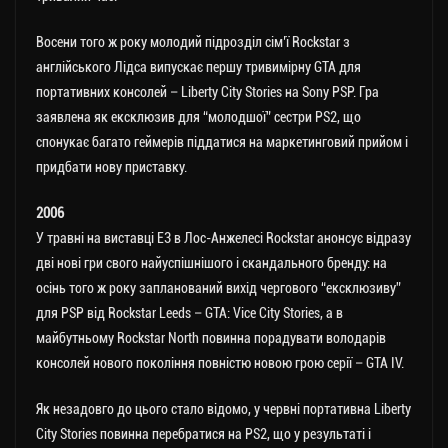
Восени того ж року молодий підрозділ сім’ї Rockstar з
англійського Лідса випускає першу тривимірну GTA для
портативних консолей – Liberty City Stories на Sony PSP. Гра
заявлена як ексклюзив для “молодшої” сестри PS2, що
спонукає багато геймерів піддатися на маркетинговий прийом і
придбати нову приставку.
2006
У травні на виставці E3 в Лос-Анжелесі Rockstar анонсує відразу
дві нові гри свого найуспішнішого і скандального бренду: на
осінь того ж року запланований вихід чергового “ексклюзиву”
для PSP від Rockstar Leeds – GTA: Vice City Stories, а в
майбутньому Rockstar North повинна порадувати володарів
консолей нового покоління повністю новою грою серії – GTA IV.
Як незадовго до цього стало відомо, у червні портативна Liberty
City Stories повинна перебратися на PS2, що у результаті і