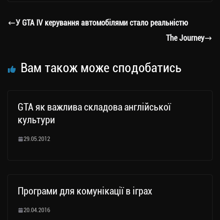
gr
tt
bo
y
ді
a
er
ok
Li
ли
У GTA IV керування автомобілями стало реальністю
m
nk
ти
The Journey
ся
Вам також може сподобатись
GTA як важлива складова англійської
культури
29.05.2012
Програми для комунікації в іграх
20.04.2016