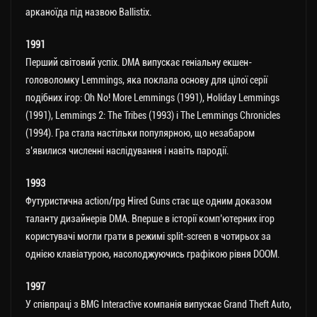
арканоїда під назвою Ballistix.
1991
Перший світовий успіх. DMA випускає геніальну екшен-
головоломку Lemmings, яка поклала основу для цілої серії
подібних ігор: Оh No! More Lemmings (1991), Holiday Lemmings
(1991), Lemmings 2: The Tribes (1993) і The Lemmings Chronicles
(1994). Гра стала настільки популярною, що незабаром
з’явилися численні наслідування і навіть пародії.
1993
Футуристична action/rpg Hired Guns стає ще одним доказом
таланту дизайнерів DMA. Вперше в історії комп’ютерних ігор
користувачі могли грати в режимі split-screen в чотирьох за
однією клавіатурою, насолоджуючись графікою рівня DOOM.
1997
У співпраці з BMG Interactive компанія випускає Grand Theft Auto,