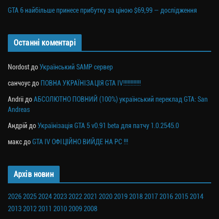
GTA 6 найбільше принесе прибутку за ціною $69,99 — дослідження
Останні коментарі
Nordost
до
Український SAMP сервер
санчоус
до
ПОВНА УКРАЇНІЗАЦІЯ GTA IV!!!!!!!!!!!!
Andrii
до
АБСОЛЮТНО ПОВНИЙ (100%) український переклад GTA: San
Andreas
Андрій
до
Українізація GTA 5 v0.91 beta для патчу 1.0.2545.0
макс
до
GTA IV ОФІЦІЙНО ВИЙДЕ НА PC !!!
Архів новин
2026
2025
2024
2023
2022
2021
2020
2019
2018
2017
2016
2015
2014
2013
2012
2011
2010
2009
2008