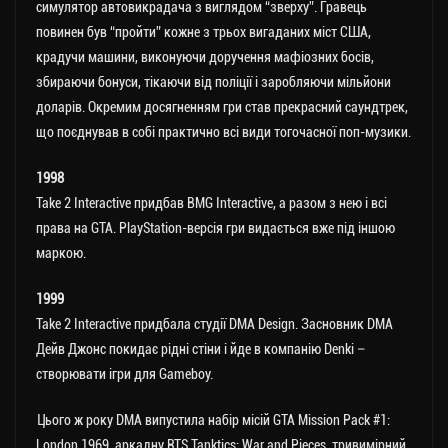
симулятор автовикрадача з виглядом “зверху”. Гравець
повинен був “пройти” кожне з трьох вигаданих міст США,
крадучи машини, виконуючи доручення мафіозних босів,
збираючи бонуси, тікаючи від поліції і заробляючи мільйони
доларів. Окремим досягненням гри став прекрасний саундтрек,
що поєднував в собі практично всі види тогочасної поп-музики.
1998
Take 2 Interactive придбав BMG Interactive, а разом з нею і всі
права на GTA. PlayStation-версія гри видається вже під іншою
маркою.
1999
Take 2 Interactive придбала студії DMA Design. Засновник DMA
Дейв Джонс покидає рідні стіни і йде в компанію Denki –
створювати ігри для Gameboy.
Цього ж року DMA випустила набір місій GTA Mission Pack #1:
London 1969, аркадну RTS Tanktics: War and Pieces, тривимірний