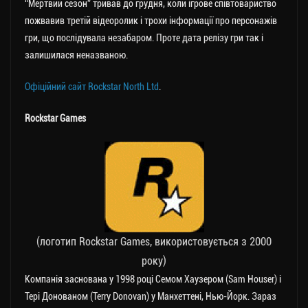
“Мертвий сезон” тривав до грудня, коли ігрове співтовариство
пожвавив третій відеоролик і трохи інформації про персонажів
гри, що послідувала незабаром. Проте дата релізу гри так і
залишилася неназваною.
Офіційний сайт Rockstar North Ltd
.
Rockstar Games
(логотип Rockstar Games, використовується з 2000
року)
Компанія заснована у 1998 році Семом Хаузером (Sam Houser) і
Тері Донованом (Terry Donovan) у Манхеттені, Нью-Йорк. Зараз