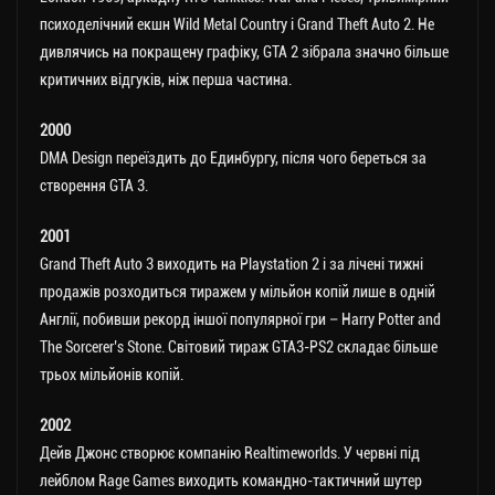
психоделічний екшн Wild Metal Country і Grand Theft Auto 2. Не
дивлячись на покращену графіку, GTA 2 зібрала значно більше
критичних відгуків, ніж перша частина.
2000
DMA Design переїздить до Единбургу, після чого береться за
створення GTA 3.
2001
Grand Theft Auto 3 виходить на Playstation 2 і за лічені тижні
продажів розходиться тиражем у мільйон копій лише в одній
Англії, побивши рекорд іншої популярної гри – Harry Potter and
The Sorcerer’s Stone. Світовий тираж GTA3-PS2 складає більше
трьох мільйонів копій.
2002
Дейв Джонс створює компанію Realtimeworlds. У червні під
лейблом Rage Games виходить командно-тактичний шутер