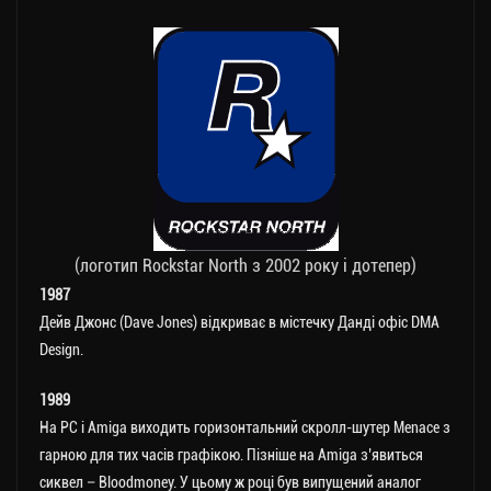
(логотип Rockstar North з 2002 року і дотепер)
1987
Дейв Джонс (Dave Jones) відкриває в містечку Данді офіс DMA
Design.
1989
На РС і Amiga виходить горизонтальний скролл-шутер Menace з
гарною для тих часів графікою. Пізніше на Amiga з’явиться
сиквел – Bloodmoney. У цьому ж році був випущений аналог