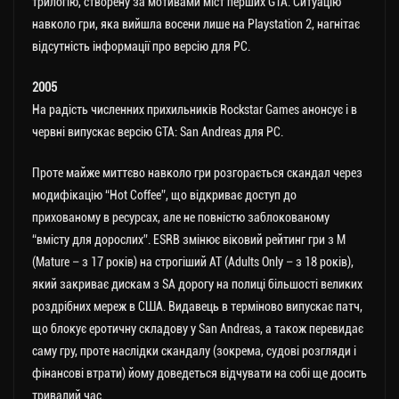
трилогію, створену за мотивами міст перших GTA. Ситуацію
навколо гри, яка вийшла восени лише на Playstation 2, нагнітає
відсутність інформації про версію для РС.
2005
На радість численних прихильників Rockstar Games анонсує і в
червні випускає версію GTA: San Andreas для PC.
Проте майже миттєво навколо гри розгорається скандал через
модифікацію “Hot Coffee”, що відкриває доступ до
прихованому в ресурсах, але не повністю заблокованому
“вмісту для дорослих”. ESRB змінює віковий рейтинг гри з M
(Mature – з 17 років) на строгіший АТ (Adults Only – з 18 років),
який закриває дискам з SA дорогу на полиці більшості великих
роздрібних мереж в США. Видавець в терміново випускає патч,
що блокує еротичну складову у San Andreas, а також перевидає
саму гру, проте наслідки скандалу (зокрема, судові розгляди і
фінансові втрати) йому доведеться відчувати на собі ще досить
тривалий час.