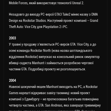
Mobile Forces, який використовує технології Unreal 2.
Незадовго до виходу РС-версії GTA3 Take2 міняє назву з DMA
Design на Rockstar Studios. Наступний проект компанії – Grand
Theft Auto: Vice City для Playstation 2 і РС.
2003
У травні у продажу з’являється РС-версія GTA: Vice City, а до
осені команда Rockstar North (нова назва шотландського
відділення Rockstar) випускає на консольний ринок симулятор
вбивці-садиста Manhunt і займається розробкою чергової
частини GTA. Подробиці проекту не розголошуються.
2004
Навесні шокуючий екшен Manhunt виходить на РС, а Rockstar
Games нарешті відкриває завісу таємниці: новий проект
компанії з Единбургу – не прогнозована багатьма повноцінна
четверта частина, а GTA: San Andreas, яка завершує тривимірну