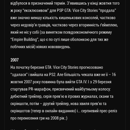
відбулося в призначений термін. З’явившись у кінці жовтня того
ж року “ексклюзивом” для PSP GTA: Vice City Stories “продала”
вже значно меншу кількість кишенькових консолей, частково
через недовір’я гравців, частково через вторинність ґеймплею,
який не ніс у собі (за винятком псевдоекономічного режиму
“Empire Building”, що є по суті лише оболонкою для тих же
побічних місій) ніяких нововведень.
2007
На початку березня GTA: Vice City Stories прогнозовано
“здалася” і вийшла на PS2. Але більшість чекала вже не її – 16
жовтня 2007 року повинна була вийти GTA IV. І з 29 березня
стартував PR-марафон, присвячений майбутньому колосу:
дебютний трейлер, серія прев’ю в ігрових журналах, скани та
скріншоти, потім – другий трейлер, нова хвиля прев’ю та
скріншотов (тепер в онлайн-виданнях) і… серпневий прес-реліз
про перенесення гри на 2008 рік.:)