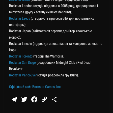
Rockstar London (студія відкрита в 2005 році, допрацювала і
випустила другу частину екшену Manhunt);
Rockstar Leeds
(створюють ігри серії GTA для портативних
платформ);
Rockstar Japan (займається перекладом ігор японською
мовою);
Rockstar Lincoln (підрозділ з локалізації та контролю за якістю
ігор);
Rockstar Toronto
(творці The Warriors);
Rockstar San Diego
(розробники Midnight Club і Red Dead
Revolver);
Rockstar Vancouver
(студія розробила гру Bully).
Офіційний сайт Rockstar Games, Inc
.
Te
T
Fa
C
П
le
wi
ce
op
о