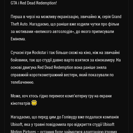
GTA і Red Dead Redemption!
Перша в черзі на можливу екранізацію, звичайно ж, серія Grand
Theft Auto. Нагадаємо, що раніше вже ходили чутки про фільм
за мотивами «великого автозлодія», до якого приписували
Емінема.
Сучасні ігри Rockstar і так більше схожі на кіно, ніж на звичайні
бойовики, так що студії давно варто взятися за кінокамеру. На
основі двигуна Red Dead Redemption вона раніше зняла
справжній короткометражний вестерн, який показували по
телебаченню.
Може, хоч хтось гідно перенесе комп’ютерну гру на екрани
кінотеатрів
Нагадаємо, що перед цим до Голівуду вже подалася компанія
Ubisoft, яка у травні повідомила про відкриття студії Ubisoft
Motion Pictures – остання буде займатися адаптацією ігрових