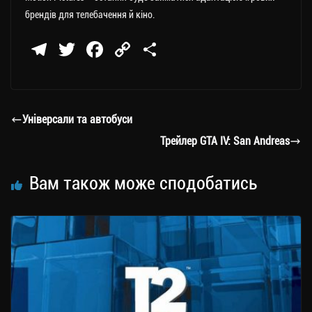
брендів для телебачення й кіно.
Te
T
Fa
C
П
le
wi
ce
op
о
gr
tt
bo
y
ді
a
er
ok
Li
ли
Універсали та автобуси
m
nk
ти
Трейлер GTA IV: San Andreas
ся
Вам також може сподобатись