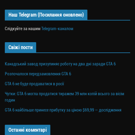
Наш Telegram (Посилання оновлено)
Слідкуйте за нашим
Telegram-каналом
Свіжі пости
Канадський завод призупиняє роботу на два дні заради GTA 6
Розпочалося передзамовлення GTA 6
GTA 6 не буде продаватися в росії
Чутки: GTA 6 могла продатися тиражем 39 млн копій всього за вісім
годин
GTA 6 найбільше принесе прибутку за ціною $69,99 — дослідження
Останні коментарі