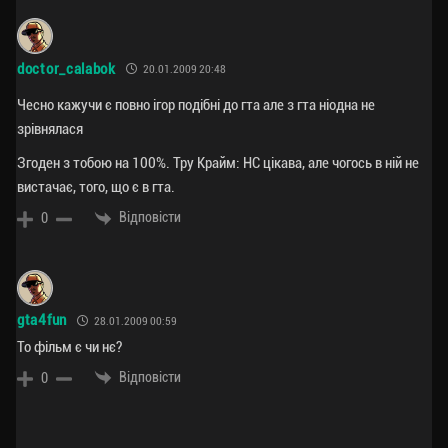
doctor_calabok
20.01.2009 20:48
Чесно кажучи є повно ігор подібні до гта але з гта ніодна не
зрівнялася
Згоден з тобою на 100%. Тру Крайм: НС цікава, але чогось в ній не
вистачає, того, що є в гта.
Відповісти
0
gta4fun
28.01.2009 00:59
То фільм є чи нє?
Відповісти
0