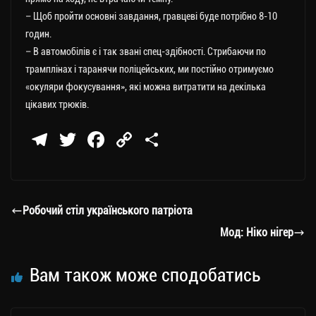
– Щоб пройти основні завдання, гравцеві буде потрібно 8-10
годин.
– В автомобілів є і так звані спец-здібності. Стрибаючи по
трамплінах і таранячи поліцейських, ми постійно отримуємо
«окуляри фокусування», які можна витратити на декілька
цікавих трюків.
Te
T
Fa
C
П
le
wi
ce
op
о
gr
tt
bo
y
ді
a
er
ok
Li
ли
Робочий стіл українського патріота
m
nk
ти
Мод: Ніко нігер
ся
Вам також може сподобатись