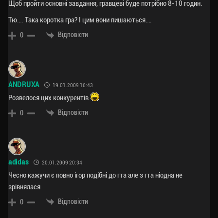
Щоб пройти основні завдання, гравцеві буде потрібно 8-10 годин.
Тю…. Така коротка гра? І цим вони пишаються….
Відповісти
0
ANDRUXA
19.01.2009 16:43
Розвелося цих конкурентів
Відповісти
0
adidas
20.01.2009 20:34
Чесно кажучи є повно ігор подібні до гта але з гта ніодна не
зрівнялася
Відповісти
0