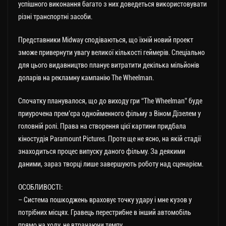
успішного виконання багато з них доведеться використовувати
різні транспортні засоби.
Представники Midway сподіваються, що їхній новий проект
зможе привернути увагу великої кількості геймерів. Спеціально
для цього видавництво планує витратити декілька мільйонів
доларів на рекламну кампанію The Wheelman.
Спочатку планувалося, що до виходу гри “The Wheelman” буде
приурочена прем’єра однойменного фільму з Віном Дізелем у
головній ролі. Права на створення цієї картини придбала
кіностудія Paramount Pictures. Проте ще не ясно, на якій стадії
знаходиться процес випуску даного фільму. За деякими
даними, зараз творці лише завершують роботу над сценарієм.
ОСОБЛИВОСТІ:
– Система пошкоджень враховує точку удару і мне кузов у
потрібних місцях. Гравець перестрибне в інший автомобіль
прямо на ходу, не втрачаючи темпу.