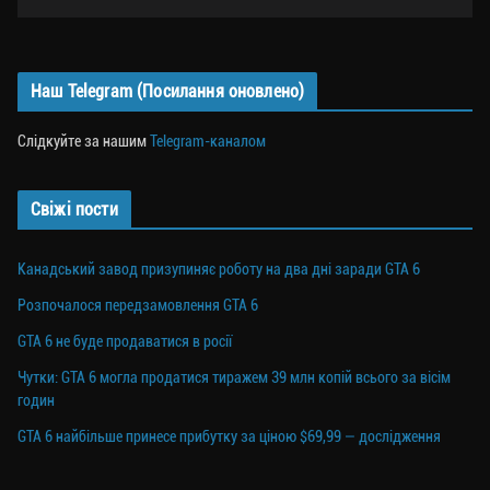
Наш Telegram (Посилання оновлено)
Слідкуйте за нашим
Telegram-каналом
Свіжі пости
Канадський завод призупиняє роботу на два дні заради GTA 6
Розпочалося передзамовлення GTA 6
GTA 6 не буде продаватися в росії
Чутки: GTA 6 могла продатися тиражем 39 млн копій всього за вісім
годин
GTA 6 найбільше принесе прибутку за ціною $69,99 — дослідження