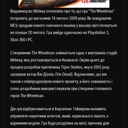
Видавництво Midway оголосило про те, що гра “The Wheelman”
потрапить до магазинів 16 лютого 2009 року. Як повідомляє
MCV, продажі нового гоночного екшену у всьому світі почнуться
не пізніше 20 лютого. Гра вийде одночасно на Playstation 3,
Xbox 360 і РС.
Створенням The Wheelman займається одна з внутрішніх студій
Midway, яка розташовується в Ньюкаслі. Окрім цього до
процесу розробки притягнена Tigon Studios, яку в 2002 році
заснував актор Він Дізель (Vin Diesel). Відзначимо, що він
також є співпродюсером нового проекту, а його зовнішність і
голос розробники використовували при створенні головного
героя The Wheelman.
Дія гри відбуватиметься в Барселоні. Геймерам належить
управляти секретним агентом, який, окрім всього іншого, є
відмінним водієм. Гра буде розділена на місії, причому для