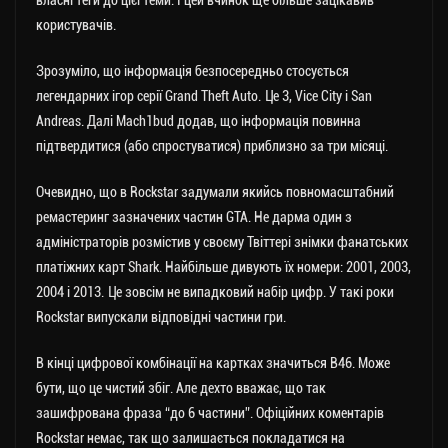
власні теги до цієї теми. І цей вчинок ще більше зацікавив
користувачів.
Зрозуміло, що інформація безпосередньо стосується
легендарних ігор серії Grand Theft Auto. Це 3, Vice City і San
Andreas. Далі Mach1bud додав, що інформація повинна
підтвердитися (або спростуватися) приблизно за три місяці.
Очевидно, що в Rockstar задумали якийсь повномасштабний
ремастеринг зазначених частин GTA. Не дарма один з
адміністраторів розмістив у своєму Твіттері знімки фанатських
платіжних карт Shark. Найбільше дивують їх номери: 2001, 2003,
2004 і 2013. Це зовсім не випадковий набір цифр. У такі роки
Rockstar випускали відповідні частини гри.
В кінці цифрової комбінації на картках значиться B46. Може
бути, що це чистий збіг. Але дехто вважає, що так
зашифрована фраза “до 6 частини”. Офіційних коментарів
Rockstar немає, так що залишається покладатися на