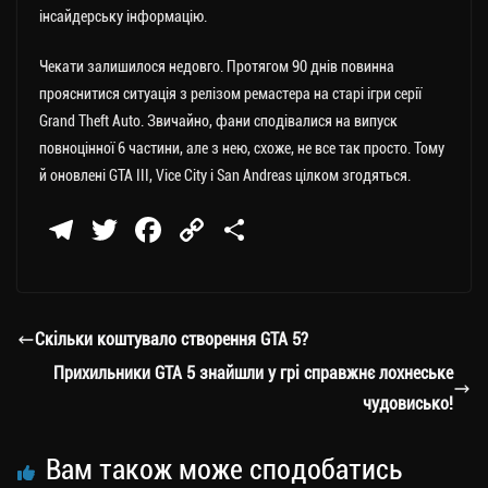
інсайдерську інформацію.
Чекати залишилося недовго. Протягом 90 днів повинна
прояснитися ситуація з релізом ремастера на старі ігри серії
Grand Theft Auto. Звичайно, фани сподівалися на випуск
повноцінної 6 частини, але з нею, схоже, не все так просто. Тому
й оновлені GTA III, Vice City і San Andreas цілком згодяться.
Te
T
Fa
C
П
le
wi
ce
op
о
gr
tt
bo
y
ді
a
er
ok
Li
ли
Скільки коштувало створення GTA 5?
m
nk
ти
Прихильники GTA 5 знайшли у грі справжнє лохнеське
ся
чудовисько!
Вам також може сподобатись