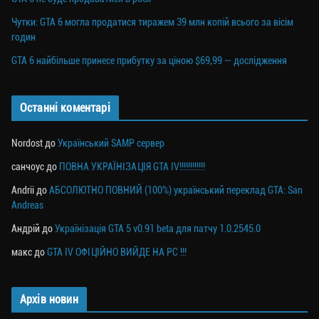
Чутки: GTA 6 могла продатися тиражем 39 млн копій всього за вісім
годин
GTA 6 найбільше принесе прибутку за ціною $69,99 — дослідження
Останні коментарі
Nordost
до
Український SAMP сервер
санчоус
до
ПОВНА УКРАЇНІЗАЦІЯ GTA IV!!!!!!!!!!!!
Andrii
до
АБСОЛЮТНО ПОВНИЙ (100%) український переклад GTA: San
Andreas
Андрій
до
Українізація GTA 5 v0.91 beta для патчу 1.0.2545.0
макс
до
GTA IV ОФІЦІЙНО ВИЙДЕ НА PC !!!
Архів новин