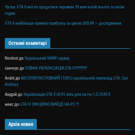
Чутки: GTA 6 могла продатися тиражем 39 млн копій всього за вісім
годин
GTA 6 найбільше принесе прибутку за ціною $69,99 — дослідження
Останні коментарі
Nordost
до
Український SAMP сервер
санчоус
до
ПОВНА УКРАЇНІЗАЦІЯ GTA IV!!!!!!!!!!!!
Andrii
до
АБСОЛЮТНО ПОВНИЙ (100%) український переклад GTA: San
Andreas
Андрій
до
Українізація GTA 5 v0.91 beta для патчу 1.0.2545.0
макс
до
GTA IV ОФІЦІЙНО ВИЙДЕ НА PC !!!
Архів новин