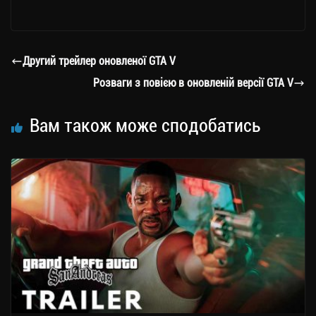
le
wi
ce
op
о
gr
tt
bo
y
ді
a
er
ok
Li
ли
Другий трейлер оновленої GTA V
m
nk
ти
Розваги з повією в оновленій версії GTA V
ся
Вам також може сподобатись