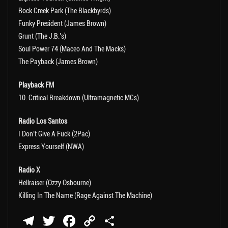
Rock Creek Park (The Blackbyrds)
Funky President (James Brown)
Grunt (The J.B.’s)
Soul Power 74 (Maceo And The Macks)
The Payback (James Brown)
Playback FM
10. Critical Breakdown (Ultramagnetic MCs)
Radio Los Santos
I Don’t Give A Fuck (2Pac)
Express Yourself (NWA)
Radio X
Hellraiser (Ozzy Osbourne)
Killing In The Name (Rage Against The Machine)
Te
T
Fa
C
П