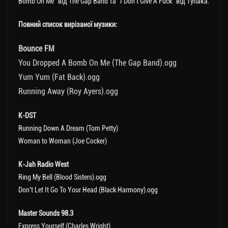
Bomb On Me” від The Gap Band та “I Don’t Give A Fuck” від Тупака.
Повний список вирізаної музики:
Bounce FM
You Dropped A Bomb On Me (The Gap Band).ogg
Yum Yum (Fat Back).ogg
Running Away (Roy Ayers).ogg
K-DST
Running Down A Dream (Tom Petty)
Woman to Woman (Joe Cocker)
K-Jah Radio West
Ring My Bell (Blood Sisters).ogg
Don’t Let It Go To Your Head (Black Harmony).ogg
Master Sounds 98.3
Express Yourself (Charles Wright)