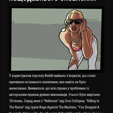
У користувачів порталу Reddit вийшло з’ясувати, що стало
причиною останнього оновлення, яке навіть не було
анонсовано. Виявилося, що вся справа у проблемах із
авторським правом деяких виконавців. Усього було вирізано
18 пісень. Серед яких є “Hellraiser” від Оззі Озборна, “Killing In
The Name” від групи Rage Against The Machine, “You Dropped A