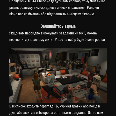
Поліцейські в GTA Online не дадуть вам спокою, тому чим вище
рівень розшуку, тим складніше з ними справитися. Рано чи
пізно вас спіймають або відправлять в місцеву лікарню.
Залишайтесь вдома
Якщо вам набридло виконувати завдання чи місії, можна
перепочити у власному житлі. У вас на вибір буде безліч розваг.
В їх список входить перегляд ТБ, куріння травки або похід в
душ, аби змити з себе кров з останнього завдання. Якщо вам