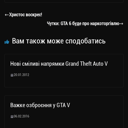
gr
tt
bo
y
ді
a
er
ok
Li
ли
Христос воскрес!
m
nk
ти
Чутки: GTA 6 буде про наркоторгівлю
ся
Вам також може сподобатись
Нові сміливі напрямки Grand Theft Auto V
20.01.2012
Важке озброєння у GTA V
06.02.2016