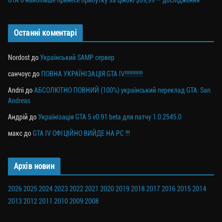
GTA 6 найбільше принесе прибутку за ціною $69,99 — дослідження
Останні коментарі
Nordost
до
Український SAMP сервер
санчоус
до
ПОВНА УКРАЇНІЗАЦІЯ GTA IV!!!!!!!!!!!!
Andrii
до
АБСОЛЮТНО ПОВНИЙ (100%) український переклад GTA: San
Andreas
Андрій
до
Українізація GTA 5 v0.91 beta для патчу 1.0.2545.0
макс
до
GTA IV ОФІЦІЙНО ВИЙДЕ НА PC !!!
Архів новин
2026
2025
2024
2023
2022
2021
2020
2019
2018
2017
2016
2015
2014
2013
2012
2011
2010
2009
2008