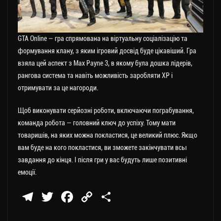
GTA Online — гра спрямована на віртуальну соціалізацію та
формування клану, з яким ігровий досвід буде цікавіший. Гра
взяла цей аспект з Max Payne 3, в якому була дошка лідерів,
рангова система та навіть можливість заробляти XP і
отримувати за це нагороди.
Щоб виконувати серйозні роботи, включаючи пограбування,
команда робота — головний ключ до успіху. Тому мати
товаришів, на яких можна покластися, це великий плюс. Якщо
вам буде на кого покластися, ви зможете закінчувати всы
завдання до кінця. І після гри у вас будуть лише позитивні
емоції.
Te
T
Fa
C
П
le
wi
ce
op
о