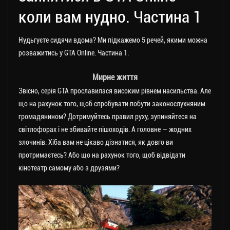
коли вам нудно. Частина 1
Нудьгуєте сидячи вдома? Ми підкажемо 5 речей, якими можна
розважитись у GTA Online. Частина 1.
Мирне життя
Звісно, серія GTA прославилася високим рівнем насильства. Але
що на рахунок того, щоб спробувати побути законослухняним
громадянином? Дотримуйтесь правил руху, зупиняйтеся на
світлофорах і не збивайте пішоходів. А головне — жодних
злочинів. Хіба вам не цікаво дізнатися, як довго ви
протримаєтесь? Або що на рахунок того, щоб відвідати
кінотеатр самому або з друзями?