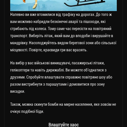
Напевно ви вже втомилися від трафіку на дорогах. До того ж
вам можливо набридли безкінечні аварії та пішоходи, які
стрибають під колеса. Тому саме час пересісти на повітряний
транспорт. Виберіть літак, який вам до вподоби і вирушайте в
мандрівку. Насолоджуйтесь видом берегової зони або сільської
місцевості. Повірте, краєвиди гри вас вразять.
На вибір у вас військові винищувачі, пасажирські літаки,
гелікоптери та навіть дирижаблі. Ви можете об’єднатися з
друзями. Спробуйте влаштувати справжнє повітряне шоу або
разом вистрибнути з парашутами і домовитися про зону
висадки.
Також, можна скинути бомби на мирне населення, яке зовсім не
очікує подібної біди.
Влаштуйте хаос