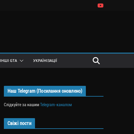
ІНШІ GTA
УКРАЇНІЗАЦІЇ
Наш Telegram (Посилання оновлено)
Слідкуйте за нашим
Telegram-каналом
Свіжі пости