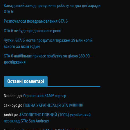
Канадський завод призупиняє роботу на два дні заради
GTA 6
Розпочалося передзамовлення GTA 6
GTA 6 не буде продаватися в росії
Чутки: GTA 6 могла продатися тиражем 39 млн копій
всього за вісім годин
GTA 6 найбільше принесе прибутку за ціною $69,99 —
дослідження
Останні коментарі
Nordost
до
Український SAMP сервер
санчоус
до
ПОВНА УКРАЇНІЗАЦІЯ GTA IV!!!!!!!!!!!!
Andrii
до
АБСОЛЮТНО ПОВНИЙ (100%) український
переклад GTA: San Andreas