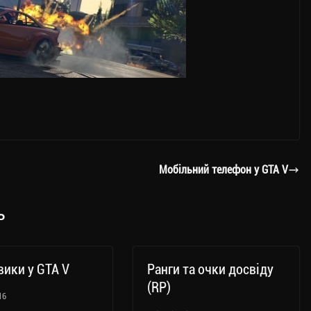
Мобільний телефон у GTA V
ь
ики у GTA V
Ранги та очки досвіду
(RP)
16