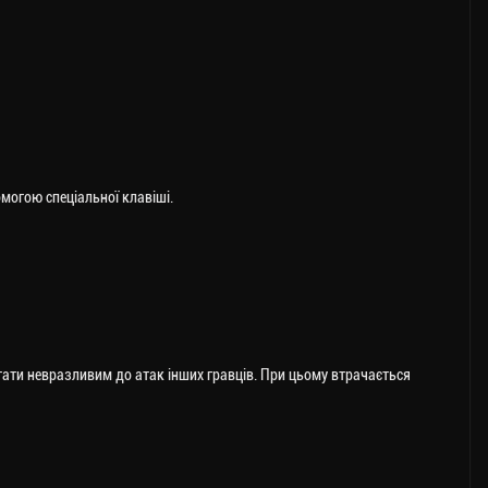
могою спеціальної клавіші.
тати невразливим до атак інших гравців. При цьому втрачається