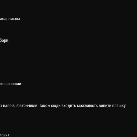
напарником.
бори.
йн на інший.
 напоїв і батончиків. Також сюди входить можливість випити пляшку
 свят.