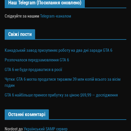
Наш Telegram (Посилання оновлено)
Слідкуйте за нашим
Telegram-каналом
Свіжі пости
Канадський завод призупиняє роботу на два дні заради GTA 6
Розпочалося передзамовлення GTA 6
GTA 6 не буде продаватися в росії
Чутки: GTA 6 могла продатися тиражем 39 млн копій всього за вісім
годин
GTA 6 найбільше принесе прибутку за ціною $69,99 — дослідження
Останні коментарі
Nordost
до
Український SAMP сервер