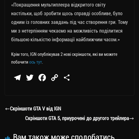
«Покращення мультиплеєра відкритого світу
настільки, щоб зробити щось справді особливе, було
одним із головних завдань під час створення гри. Тому
ми з нетерпінням чекаємо на можливість поділитися
більшою кількістю інформації найближчим часом.»
Крім того, IGN опублікував 2 нові скріншоти, які ви можете
побачити
ось тут
.
Te
T
Fa
C
П
le
wi
ce
op
о
gr
tt
bo
y
ді
a
er
ok
Li
ли
Скріншоти GTA V від IGN
m
nk
ти
Скріншоти GTA 5, приурочені до другого трейлера
ся
Вам також може сподобатись