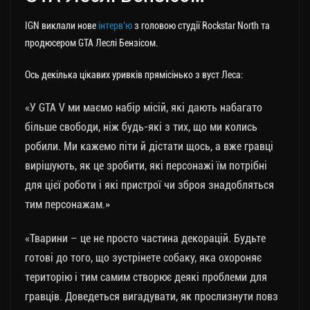
IGN виклали нове
інтерв’ю
з головою студії Rockstar North та
продюсером GTA Леслі Бензісом.
Ось декілька цікавих уривків прямісінько з вуст Леса:
«У GTA V ми маємо набір місій, які дають набагато
більше свободи, ніж будь-які з тих, що ми колись
робили. Ми кажемо піти й дістати щось, а вже гравці
вирішують, як це зробити, які персонажі їм потрібні
для цієї роботи і які пристрої чи зброя знадобляться
тим персонажам.»
«Тварини – це не просто частина декорацій. Будьте
готові до того, що зустрінете собаку, яка охороняє
територію і тим самим створює деякі проблеми для
гравців. Доведеться вигадувати, як прослизнути повз