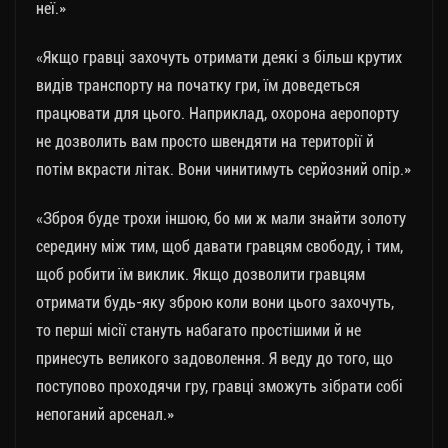
неї.»
«Якщо гравці захочуть отримати деякі з більш крутих
видів транспорту на початку гри, їм доведеться
працювати для цього. Наприклад, охорона аеропорту
не дозволить вам просто швендяти на території й
потім вкрасти літак. Вони чинитимуть серйозний опір.»
«Зброя буде трохи іншою, бо ми ж мали знайти золоту
середину між тим, щоб давати гравцям свободу, і тим,
щоб робити їм виклик. Якщо дозволити гравцям
отримати будь-яку зброю коли вони цього захочуть,
то перші місії стануть набагато простішими й не
принесуть великого задоволення. Я веду до того, що
поступово проходячи гру, гравці зможуть зібрати собі
непоганий арсенал.»