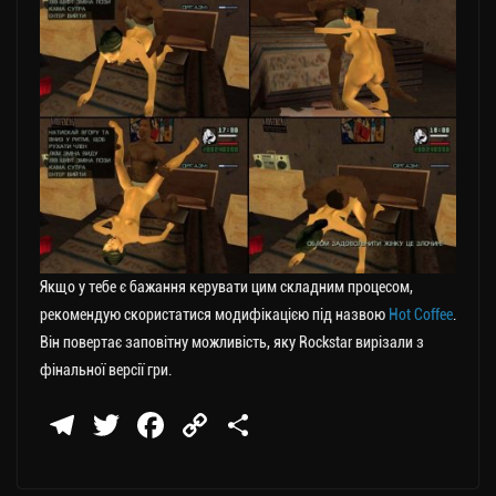
Якщо у тебе є бажання керувати цим складним процесом,
рекомендую скористатися модифікацією під назвою
Hot Coffee
.
Він повертає заповітну можливість, яку Rockstar вирізали з
фінальної версії гри.
Te
T
Fa
C
П
le
wi
ce
op
о
gr
tt
bo
y
ді