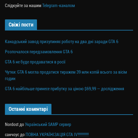
Слідкуйте за нашим
Telegram-каналом
Свіжі пости
Канадський завод призупиняє роботу на два дні заради GTA 6
Розпочалося передзамовлення GTA 6
GTA 6 не буде продаватися в росії
Чутки: GTA 6 могла продатися тиражем 39 млн копій всього за вісім
годин
GTA 6 найбільше принесе прибутку за ціною $69,99 — дослідження
Останні коментарі
Nordost
до
Український SAMP сервер
санчоус
до
ПОВНА УКРАЇНІЗАЦІЯ GTA IV!!!!!!!!!!!!