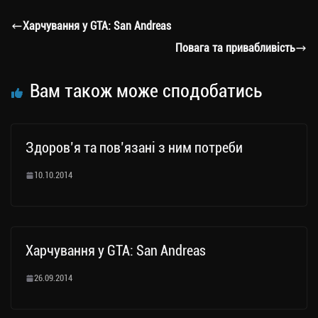
a
er
ok
Li
ли
Харчування у GTA: San Andreas
m
nk
ти
Повага та привабливість
ся
Вам також може сподобатись
Здоров’я та пов’язані з ним потреби
10.10.2014
Харчування у GTA: San Andreas
26.09.2014