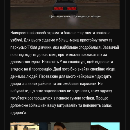
Найпростіший спосіб отримати бажане – це зняти повію на
узбіччі. Для цього сідаємо у більш-менш пристойну тачку та
паркуємо її біля дівчини, яка найбільше сподобалася. Зазвичай
повії підходять до вас самі, проте можна покликати їх за
допомогою гудка. Натисніть Y на клавіатурі, щоб відповісти
згодою на її пропозицію. Далі потрібно знайти спокійне місце,
де немає людей. Переважно для цього найкраще підходять
двори спальних районів та автомобільні парковки. Не
забувайте, що секс задоволення не з дешевих, тому одразу
готуйтеся розпрощатися з певною сумою готівки. Процес
допоможе збільшити вашу витриваліть та поповнить запас
здоров’я.