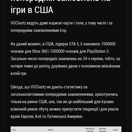
ігри в США
VGChartz ведуть дуже корисні чарти і топи, у тому числі і за
попередніми замовленнями ігор.
На даний момент, в США, лідирує GTA 5, її замовило 1500000
чоловік для Xbox 360 і 1000000 чоловік для PlayStation 3.
Загальне число попередніх замовлень на 24-е серпня, тобто, за
чотири тижні до релізу, дорівнює двом з половиною мільйонам
копій гри.
Шкода, що VGChartz не дають статистику за
загальносвітовими попередніми замовленнями, орієнтуючись
тільки на ринок США, але, так як це найбільший для ігрових
компаній ринок збуту, можна припустити тенденції і для решти
країн Європи, Азії та Латинської Америки.