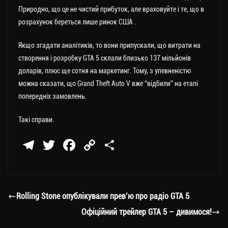
Природно, що це не чистий прибуток, але враховуйте і те, що в
розрахунок береться лише ринок США .
Якщо згадати аналітиків, то вони припускали, що витрати на
створення і розробку GTA 5 склали близько 137 мільйонів
доларів, плюс ще сотня на маркетинг. Тому, з упевненістю
можна сказати, що Grand Theft Auto V вже “відбили” на етапі
попередніх замовлень.
Такі справи.
Te
T
Fa
C
П
le
wi
ce
op
о
gr
tt
bo
y
ді
a
er
ok
Li
ли
Rolling Stone опублікували прев’ю про радіо GTA 5
m
nk
ти
Офіційний трейлер GTA 5 – дивимося!
ся