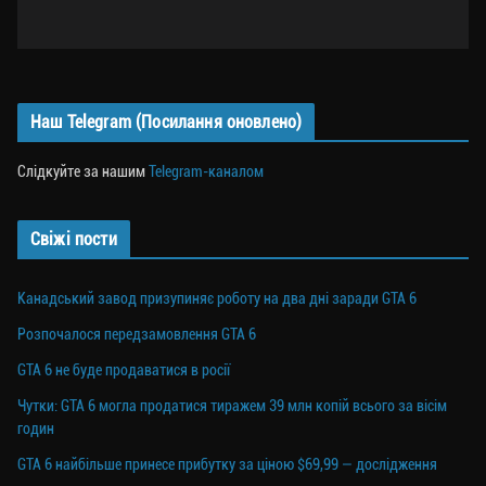
Наш Telegram (Посилання оновлено)
Слідкуйте за нашим
Telegram-каналом
Свіжі пости
Канадський завод призупиняє роботу на два дні заради GTA 6
Розпочалося передзамовлення GTA 6
GTA 6 не буде продаватися в росії
Чутки: GTA 6 могла продатися тиражем 39 млн копій всього за вісім
годин
GTA 6 найбільше принесе прибутку за ціною $69,99 — дослідження