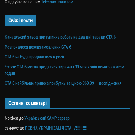
Слідкуйте за нашим
Telegram-каналом
Свіжі пости
Канадський завод призупиняє роботу на два дні заради GTA 6
Розпочалося передзамовлення GTA 6
GTA 6 не буде продаватися в росії
Чутки: GTA 6 могла продатися тиражем 39 млн копій всього за вісім
годин
GTA 6 найбільше принесе прибутку за ціною $69,99 — дослідження
Останні коментарі
Nordost
до
Український SAMP сервер
санчоус
до
ПОВНА УКРАЇНІЗАЦІЯ GTA IV!!!!!!!!!!!!