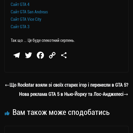
Сайт GTA 4
Сайт GTA San Andreas
Сайт GTA Vice City
Сайт GTA 3
Так що … Це буде спекотний серпень.
Te
T
Fa
C
П
le
wi
ce
op
о
gr
tt
bo
y
ді
a
er
ok
Li
ли
Що Rockstar взяли зі своїх старих ігор і перенесли в GTA 5?
m
nk
ти
Нова реклама GTA 5 в Нью-Йорку та Лос-Анджелесі
ся
Вам також може сподобатись