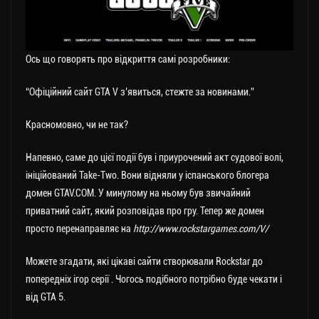
Ось що говорять про відкриття самі розробники:
“Офіційний сайт GTA V з’явиться, стежте за новинами.”
Красномовно, чи не так?
Напевно, саме до цієї події був і приурочений акт судової волі,
ініційований Take-Two. Вони відняли у іспанського блогера
домен GTAV.COM. У минулому на ньому був звичайний
приватний сайт, який розповідав про гру. Тепер же домен
просто перенаправляє на
http://www.rockstargames.com/V/
Можете згадати, які цікаві сайти створювали Rockstar до
попередніх ігор серії . Чогось подібного потрібно буде чекати і
від GTA 5.