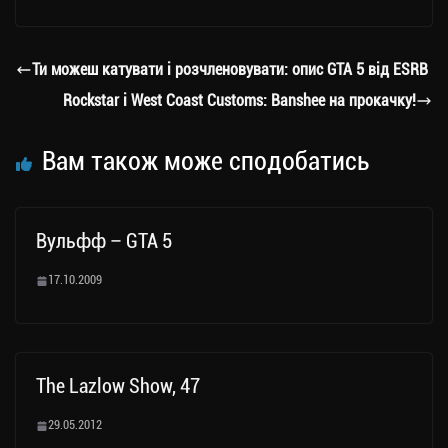
le
wi
ce
op
о
gr
tt
bo
y
ді
a
er
ok
Li
ли
Ти можеш катувати і розчленовувати: опис GTA 5 від ESRB
m
nk
ти
Rockstar і West Coast Customs: Banshee на прокачку!
ся
Вам також може сподобатись
Вульфф – GTA 5
17.10.2009
The Lazlow Show, 47
29.05.2012