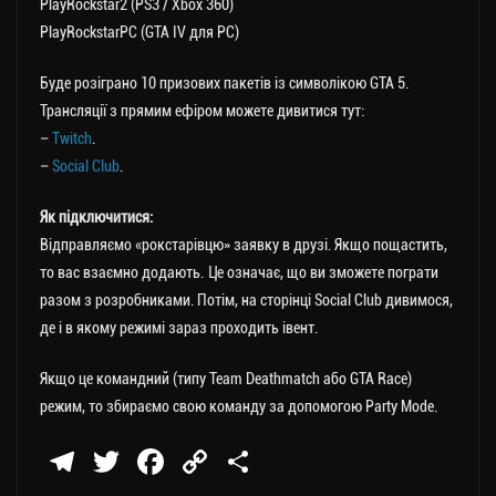
PlayRockstar2 (PS3 / Xbox 360)
PlayRockstarPC (GTA IV для PC)
Буде розіграно 10 призових пакетів із символікою GTA 5.
Трансляції з прямим ефіром можете дивитися тут:
–
Twitch
.
–
Social Club
.
Як підключитися:
Відправляємо «рокстарівцю» заявку в друзі. Якщо пощастить,
то вас взаємно додають. Це означає, що ви зможете пограти
разом з розробниками. Потім, на сторінці Social Club дивимося,
де і в якому режимі зараз проходить івент.
Якщо це командний (типу Team Deathmatch або GTA Race)
режим, то збираємо свою команду за допомогою Party Mode.
Te
T
Fa
C
П