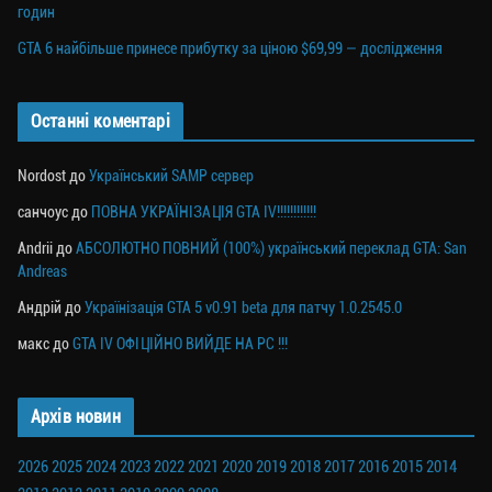
годин
GTA 6 найбільше принесе прибутку за ціною $69,99 — дослідження
Останні коментарі
Nordost
до
Український SAMP сервер
санчоус
до
ПОВНА УКРАЇНІЗАЦІЯ GTA IV!!!!!!!!!!!!
Andrii
до
АБСОЛЮТНО ПОВНИЙ (100%) український переклад GTA: San
Andreas
Андрій
до
Українізація GTA 5 v0.91 beta для патчу 1.0.2545.0
макс
до
GTA IV ОФІЦІЙНО ВИЙДЕ НА PC !!!
Архів новин
2026
2025
2024
2023
2022
2021
2020
2019
2018
2017
2016
2015
2014