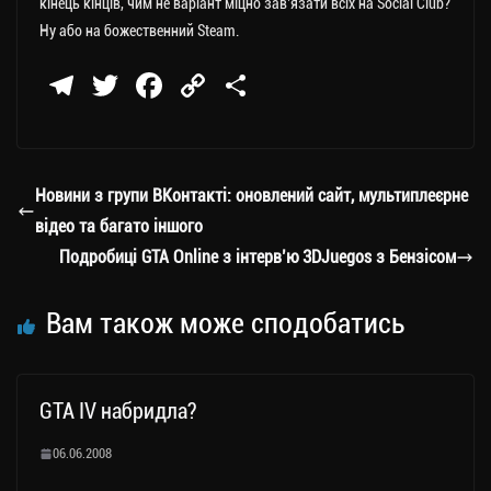
кінець кінців, чим не варіант міцно зав’язати всіх на Social Club?
Ну або на божественний Steam.
Te
T
Fa
C
П
le
wi
ce
op
о
gr
tt
bo
y
ді
a
er
ok
Li
ли
Новини з групи ВКонтакті: оновлений сайт, мультиплеєрне
m
nk
ти
відео та багато іншого
ся
Подробиці GTA Online з інтерв’ю 3DJuegos з Бензісом
Вам також може сподобатись
GTA IV набридла?
06.06.2008