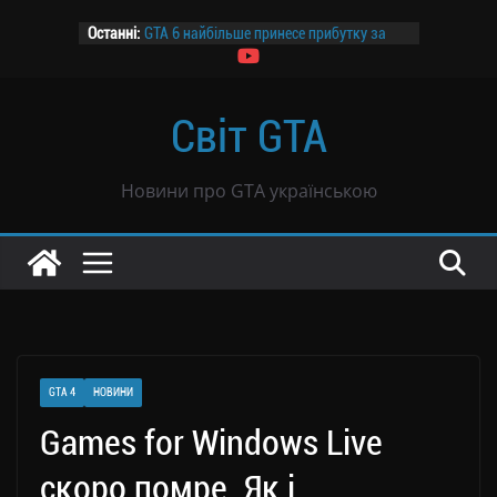
Перейти
Останні:
GTA 6 найбільше принесе прибутку за
до
ціною $69,99 — дослідження
вмісту
Канадський завод призупиняє роботу
на два дні заради GTA 6
Світ GTA
Розпочалося передзамовлення GTA 6
GTA 6 не буде продаватися в росії
Чутки: GTA 6 могла продатися тиражем
Новини про GTA українською
39 млн копій всього за вісім годин
GTA 4
НОВИНИ
Games for Windows Live
скоро помре. Як і