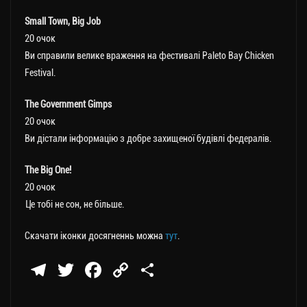
Small Town, Big Job
20 очок
Ви справили велике враження на фестивалі Paleto Bay Chicken
Festival.
The Government Gimps
20 очок
Ви дістали інформацію з добре захищеної будівлі федералів.
The Big One!
20 очок
Це тобі не сон, не більше.
Скачати іконки досягненнь можна
тут
.
Te
T
Fa
C
П
le
wi
ce
op
о