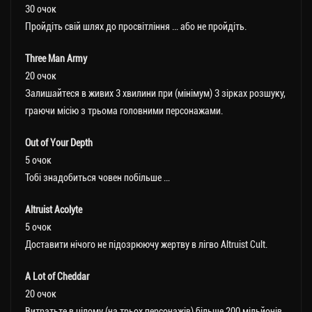
30 очок
Пройдіть свій шлях до просвітління … або не пройдіть.
Three Man Army
20 очок
Залишайтеся в живих 3 хвилини при (мінімум) 3 зірках розшуку,
граючи місію з трьома головними персонажами.
Out of Your Depth
5 очок
Тобі знадобиться човен побільше …
Altruist Acolyte
5 очок
Доставити нічого не підозрюючу жертву в лігво Altruist Cult.
A Lot of Cheddar
20 очок
Витратьте в цілому (на трьох персонажів) більше 200 мільйонів