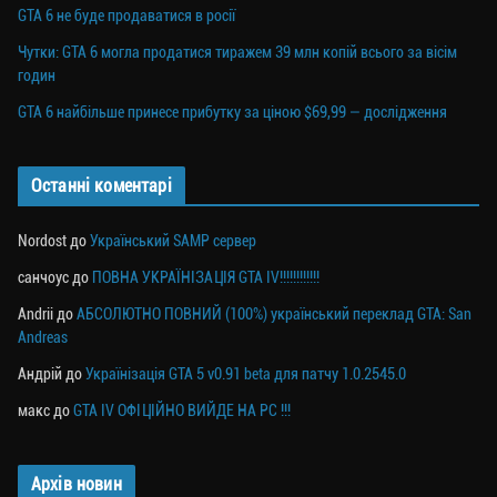
GTA 6 не буде продаватися в росії
Чутки: GTA 6 могла продатися тиражем 39 млн копій всього за вісім
годин
GTA 6 найбільше принесе прибутку за ціною $69,99 — дослідження
Останні коментарі
Nordost
до
Український SAMP сервер
санчоус
до
ПОВНА УКРАЇНІЗАЦІЯ GTA IV!!!!!!!!!!!!
Andrii
до
АБСОЛЮТНО ПОВНИЙ (100%) український переклад GTA: San
Andreas
Андрій
до
Українізація GTA 5 v0.91 beta для патчу 1.0.2545.0
макс
до
GTA IV ОФІЦІЙНО ВИЙДЕ НА PC !!!
Архів новин