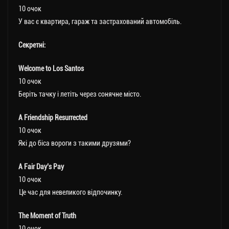
10 очок
У вас є квартира, гараж та застрахований автомобіль.
Секретні:
Welcome to Los Santos
10 очок
Беріть тачку і летіть через сонячне місто.
A Friendship Resurrected
10 очок
Які до біса вороги з такими друзями?
A Fair Day’s Pay
10 очок
Це час для невеликого відпочинку.
The Moment of Truth
10 очок