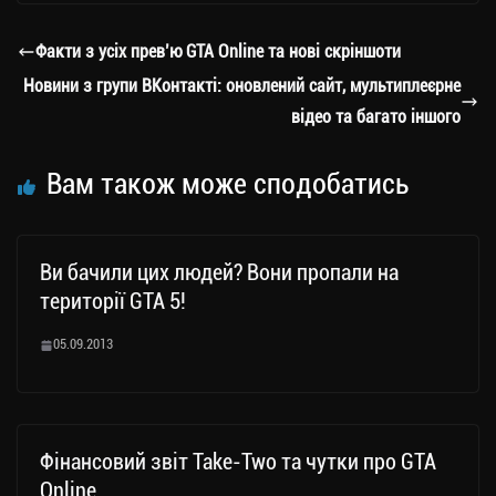
gr
tt
bo
y
ді
a
er
ok
Li
ли
Факти з усіх прев’ю GTA Online та нові скріншоти
m
nk
ти
Новини з групи ВКонтакті: оновлений сайт, мультиплеєрне
ся
відео та багато іншого
Вам також може сподобатись
Ви бачили цих людей? Вони пропали на
території GTA 5!
05.09.2013
Фінансовий звіт Take-Two та чутки про GTA
Online