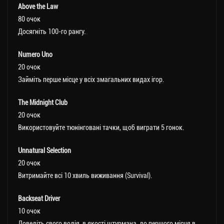
Above the Law
80 очок
Досягніть 100-го рангу.
Numero Uno
20 очок
Займіть перше місце у всіх змагальних видах ігор.
The Midnight Club
20 очок
Використовуйте тюнінговані тачки, щоб виграти 5 гонок.
Unnatural Selection
20 очок
Витримайте всі 10 хвиль виживання (Survival).
Backseat Driver
10 очок
Доведіть свого водія, в якості штурмана, до першого місця в