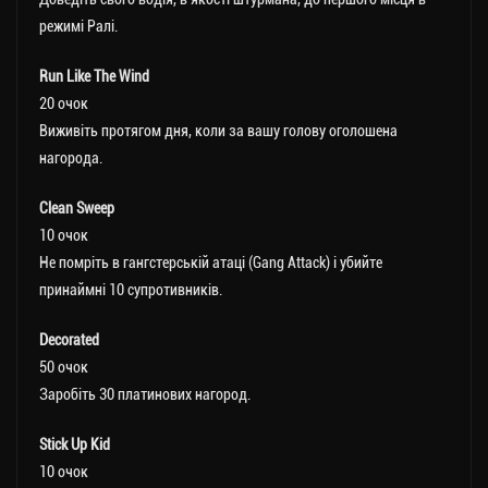
режимі Ралі.
Run Like The Wind
20 очок
Виживіть протягом дня, коли за вашу голову оголошена
нагорода.
Clean Sweep
10 очок
Не помріть в гангстерській атаці (Gang Attack) і убийте
принаймні 10 супротивників.
Decorated
50 очок
Заробіть 30 платинових нагород.
Stick Up Kid
10 очок