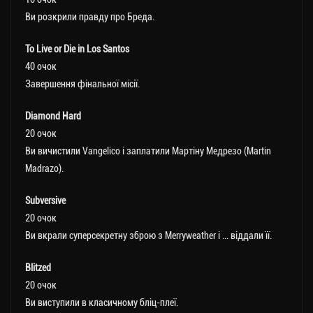
Ви розкрили правду про Бреда.
To Live or Die in Los Santos
40 очок
Завершення фінальної місії.
Diamond Hard
20 очок
Ви вичистили Vangelico і заплатили Мартіну Медрезо (Martin
Madrazo).
Subversive
20 очок
Ви вкрали суперсекретну зброю з Merryweather і … віддали її.
Blitzed
20 очок
Ви виступили в класичному бліц-плеї.