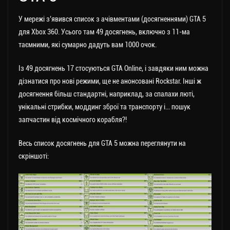
У мережі з’явився список з ачівментами (досягненнями) GTA 5
для Xbox 360. Усього там 49 досягнень, включно з 11-ма
таємними, які сумарно дадуть вам 1000 очок.
Із 49 досягнень 17 стосуються GTA Online, і завдяки ним можна
дізнатися про нові режими, ще не анонсовані Rockstar. Інші ж
досягнення більш стандартні, наприклад, за спалахи люті,
унікальні стрибки, моддинг зброї та транспорту і… пошук
запчастин від космічного корабля?!
Весь список досягнень для GTA 5 можна переглянути на
скріншоті: