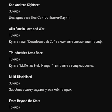
San Andreas Sightseer
30 очок
Дослідіть весь Лос-Сантос і Блейн-Каунті.
All’s Fare in Love and War
10 очок
Купіть таксі “Downtown Cab Co.” і виконайте спеціальний тариф.
TP Industries Arms Race
10 очок
Купіть “McKenzie Field Hangar” і виграйте в гонці озброєнь.
Multi-Disciplined
30 очок
Заробіть золоту медаль у всіх хобі та іграх.
From Beyond the Stars
15 очок