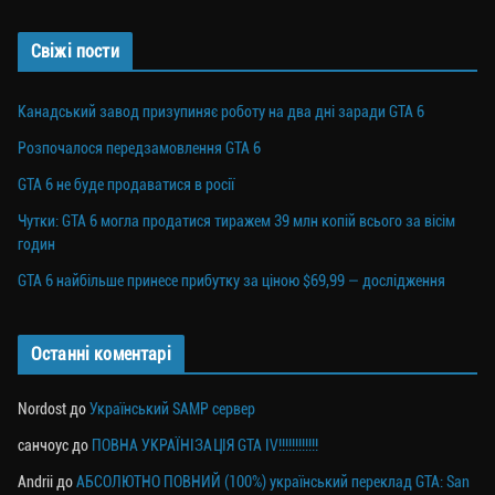
Свіжі пости
Канадський завод призупиняє роботу на два дні заради GTA 6
Розпочалося передзамовлення GTA 6
GTA 6 не буде продаватися в росії
Чутки: GTA 6 могла продатися тиражем 39 млн копій всього за вісім
годин
GTA 6 найбільше принесе прибутку за ціною $69,99 — дослідження
Останні коментарі
Nordost
до
Український SAMP сервер
санчоус
до
ПОВНА УКРАЇНІЗАЦІЯ GTA IV!!!!!!!!!!!!
Andrii
до
АБСОЛЮТНО ПОВНИЙ (100%) український переклад GTA: San