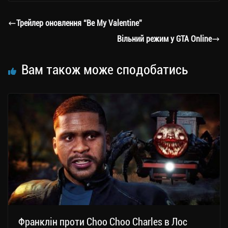
gr
tt
bo
y
ді
a
er
ok
Li
ли
Трейлер оновлення “Be My Valentine”
m
nk
ти
Вільний режим у GTA Online
ся
Вам також може сподобатись
Франклін проти Choo Choo Charles в Лос