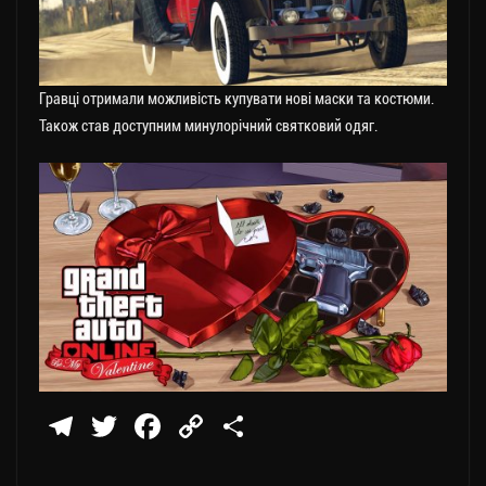
Гравці отримали можливість купувати нові маски та костюми.
Також став доступним минулорічний святковий одяг.
Te
T
Fa
C
П
le
wi
ce
op
о