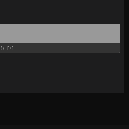
{}
[+]