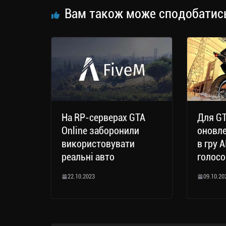
Вам також може сподобатис
На RP-серверах GTA
Для GT
Online заборонили
оновле
використовувати
в гру 
реальні авто
голосо
22.10.2023
09.10.20