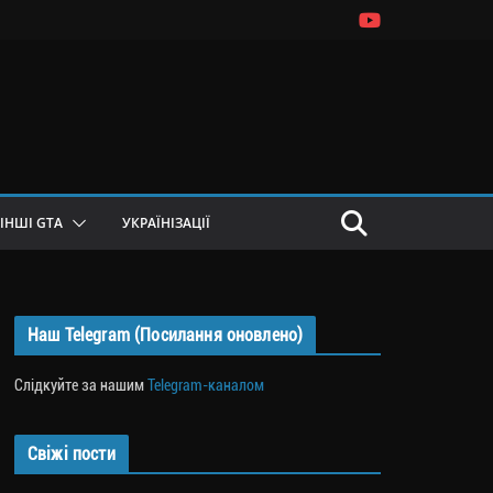
ІНШІ GTA
УКРАЇНІЗАЦІЇ
Наш Telegram (Посилання оновлено)
Слідкуйте за нашим
Telegram-каналом
Свіжі пости