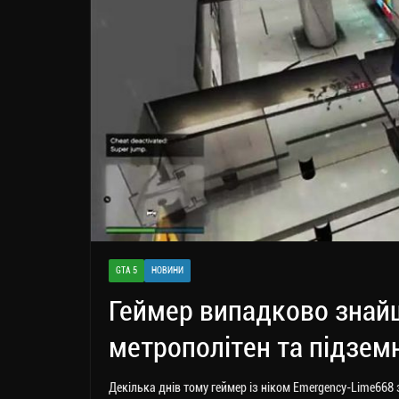
GTA 5
НОВИНИ
Геймер випадково знай
метрополітен та підзем
Декілька днів тому геймер із ніком Emergency-Lime668 