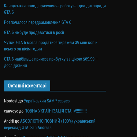
Канадський завод призупиняє роботу на два дні заради
GTA 6
Розпочалося передзамовлення GTA 6
GTA 6 не буде продаватися в росії
Чутки: GTA 6 могла продатися тиражем 39 млн копій
всього за вісім годин
GTA 6 найбільше принесе прибутку за ціною $69,99 —
дослідження
Останні коментарі
Nordost
до
Український SAMP сервер
санчоус
до
ПОВНА УКРАЇНІЗАЦІЯ GTA IV!!!!!!!!!!!!
Andrii
до
АБСОЛЮТНО ПОВНИЙ (100%) український
переклад GTA: San Andreas