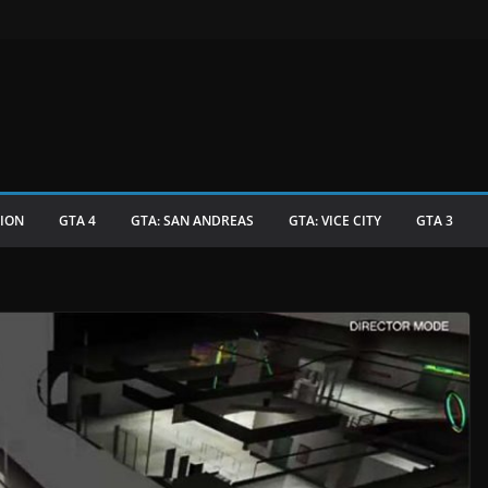
TION
GTA 4
GTA: SAN ANDREAS
GTA: VICE CITY
GTA 3