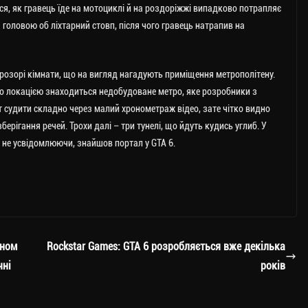
ся, як гравець їде на мотоциклі й на роздоріжжі випадково потрапляє
 головою об ліхтарний стовп, після чого гравець натрапив на
прозорі кімнати, що на вигляд нагадують приміщення метрополітену.
о локацією знаходиться недобудоване метро, ​​яке розробники з
 судити складно через малий хронометраж відео, зате чітко видно
берігання речей. Трохи далі – три тунелі, що йдуть кудись углиб. У
 не усвідомлюючи, знайшов портал у GTA 6.
уном
Rockstar Games: GTA 6 розробляється вже декілька
чні
років