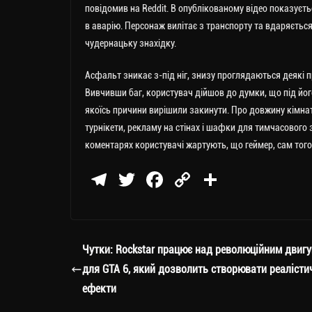
повідомив на Reddit. В опублікованому відео показуєть
в аварію. Персонаж вилітає з транспорту та вдаряється
чудернацьку знахідку.
Асфальт зникає з-під ніг, знизу проглядаються деякі 
Вивчивши баг, користувач дійшов до думки, що під йог
якоїсь причини вирішили закинути. Про довжину кімнат
турнікети, рекламу на стінах і шафки для тимчасового з
коментарях користувачі жартують, що геймер, сам того
Te
T
Fa
C
П
le
wi
ce
op
о
gr
tt
bo
y
ді
a
er
ok
Li
ли
Чутки: Rockstar працює над революційним двиг
m
nk
ти
для GTA 6, який дозволить створювати реалісти
ся
ефекти