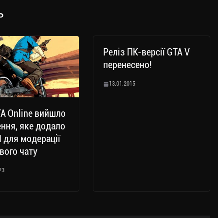
ь
Реліз ПК-версії GTA V
перенесено!
13.01.2015
A Online вийшло
ння, яке додало
AI для модерації
вого чату
23