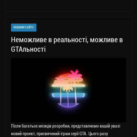
le
wi
ce
op
о
gr
tt
bo
y
ді
a
er
ok
Li
ли
НОВИНИ САЙТУ
m
nk
ти
Неможливе в реальності, можливе в
ся
GTAльності
Після багатьох місяців розробки, представляємо вашій увазі
новий проект, присвячений іграм серії GTA. Цього разу