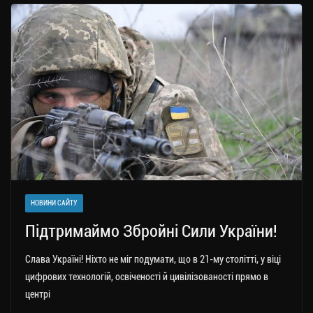
a
er
ok
Li
ли
m
nk
ти
ся
НОВИНИ САЙТУ
Підтримаймо Збройні Сили України!
Слава Україні! Ніхто не міг подумати, що в 21-му столітті, у віці
цифрових технологій, освіченості й цивілізованості прямо в
центрі