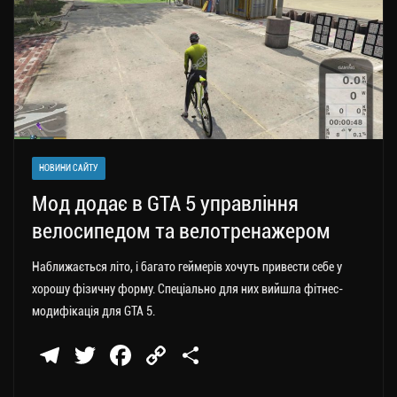
НОВИНИ САЙТУ
Мод додає в GTA 5 управління
велосипедом та велотренажером
Наближається літо, і багато геймерів хочуть привести себе у
хорошу фізичну форму. Спеціально для них вийшла фітнес-
модифікація для GTA 5.
Te
T
Fa
C
П
le
wi
ce
op
о