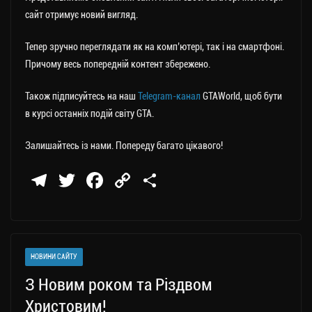
сайт отримує новий вигляд.
Тепер зручно переглядати як на комп’ютері, так і на смартфоні.
Причому весь попередній контент збережено.
Також підписуйтесь на наш
Telegram-канал
GTAWorld, щоб бути
в курсі останніх подій світу GTA.
Залишайтесь із нами. Попереду багато цікавого!
Te
T
Fa
C
П
le
wi
ce
op
о
gr
tt
bo
y
ді
a
er
ok
Li
ли
НОВИНИ САЙТУ
m
nk
ти
З Новим роком та Різдвом
ся
Христовим!