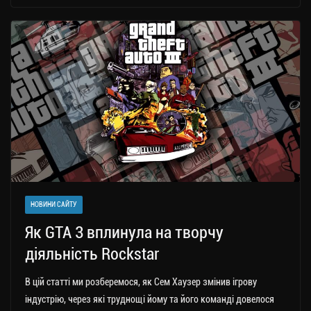
gr
tt
bo
y
ді
a
er
ok
Li
ли
m
nk
ти
ся
НОВИНИ САЙТУ
Як GTA 3 вплинула на творчу
діяльність Rockstar
В цій статті ми розберемося, як Сем Хаузер змінив ігрову
індустрію, через які труднощі йому та його команді довелося