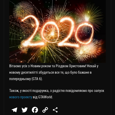
Вітаємо усіх з Новим роком та Різдвом Христовим! Нехай у
новому десятилітті збудеться все те, що було бажане в
попередньому (GTA 6).
Також, у якості подарунка, з радістю повідомляємо про запуск
нового проекту
від GTAWorld.
Te
T
Fa
C
П