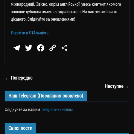
міжнародний. Звісно, окрім англійської, увесь контент якомога
повніше дублюватиметься українською. На вас чекає багато
цікавого. Слідкуйте за оновленнями!
Перейти в GTAльність…
Te
T
Fa
C
П
le
wi
ce
op
о
gr
tt
bo
y
ді
a
er
ok
Li
ли
← Попереднє
m
nk
ти
Наступне →
ся
Наш Telegram (Посилання оновлено)
Слідкуйте за нашим
Telegram-каналом
Свіжі пости