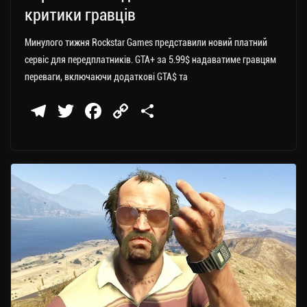
критики гравців
Минулого тижня Rockstar Games представили новий платний
сервіс для передплатників. GTA+ за 5.99$ надаватиме гравцям
переваги, включаючи додаткові GTA$ та
Te
T
Fa
C
П
le
wi
ce
op
о
gr
tt
bo
y
ді
a
er
ok
Li
ли
m
nk
ти
ся