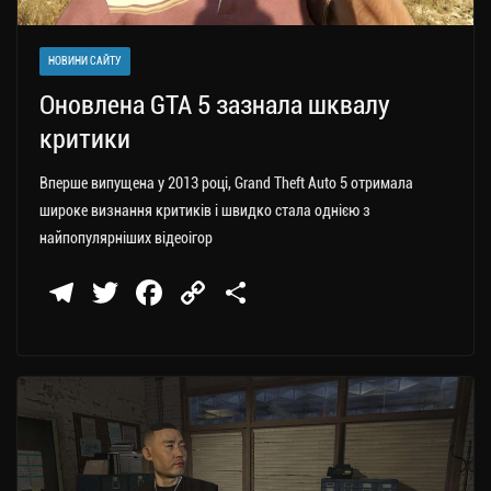
НОВИНИ САЙТУ
Оновлена GTA 5 зазнала шквалу
критики
Вперше випущена у 2013 році, Grand Theft Auto 5 отримала
широке визнання критиків і швидко стала однією з
найпопулярніших відеоігор
Te
T
Fa
C
П
le
wi
ce
op
о
gr
tt
bo
y
ді
a
er
ok
Li
ли
m
nk
ти
ся