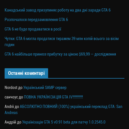
Канадський завод призупиняє роботу на два дні заради GTA 6
Розпочалося передзамовлення GTA 6
GTA 6 не буде продаватися в росії
Чутки: GTA 6 могла продатися тиражем 39 млн копій всього за вісім
годин
GTA 6 найбільше принесе прибутку за ціною $69,99 — дослідження
Останні коментарі
Nordost
до
Український SAMP сервер
санчоус
до
ПОВНА УКРАЇНІЗАЦІЯ GTA IV!!!!!!!!!!!!
Andrii
до
АБСОЛЮТНО ПОВНИЙ (100%) український переклад GTA: San
Andreas
Андрій
до
Українізація GTA 5 v0.91 beta для патчу 1.0.2545.0