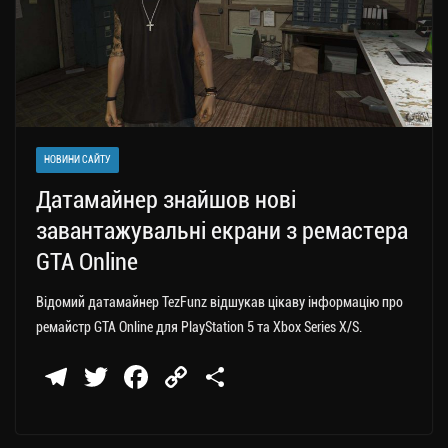
НОВИНИ САЙТУ
Датамайнер знайшов нові
завантажувальні екрани з ремастера
GTA Online
Відомий датамайнер TezFunz відшукав цікаву інформацію про
ремайстр GTA Online для PlayStation 5 та Xbox Series X/S.
Te
T
Fa
C
П
le
wi
ce
op
о
gr
tt
bo
y
ді