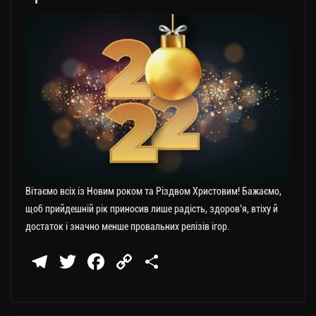
Вітаємо всіх із Новим роком та Різдвом Христовим! Бажаємо,
щоб прийдешній рік приносив лише радість, здоров’я, втіху й
достаток і значно менше провальних релізів ігор.
Te
T
Fa
C
П
le
wi
ce
op
о
gr
tt
bo
y
ді