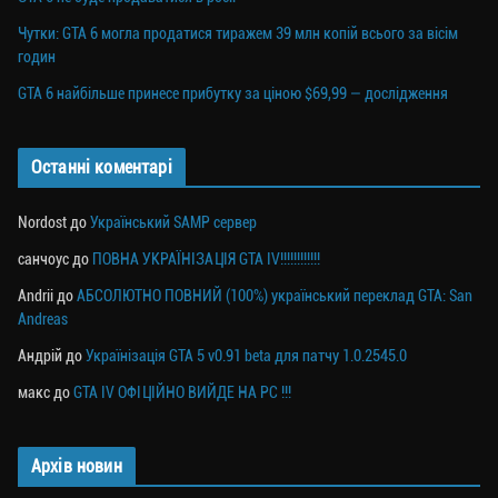
Чутки: GTA 6 могла продатися тиражем 39 млн копій всього за вісім
годин
GTA 6 найбільше принесе прибутку за ціною $69,99 — дослідження
Останні коментарі
Nordost
до
Український SAMP сервер
санчоус
до
ПОВНА УКРАЇНІЗАЦІЯ GTA IV!!!!!!!!!!!!
Andrii
до
АБСОЛЮТНО ПОВНИЙ (100%) український переклад GTA: San
Andreas
Андрій
до
Українізація GTA 5 v0.91 beta для патчу 1.0.2545.0
макс
до
GTA IV ОФІЦІЙНО ВИЙДЕ НА PC !!!
Архів новин