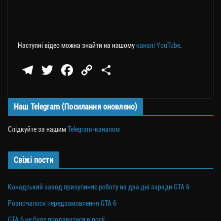
Наступні відео можна знайти на нашому
каналі YouTube
.
Te
T
Fa
C
П
le
wi
ce
op
о
gr
tt
bo
y
ді
Наш Telegram (Посилання оновлено)
a
er
ok
Li
ли
m
nk
ти
Слідкуйте за нашим
Telegram-каналом
ся
Свіжі пости
Канадський завод призупиняє роботу на два дні заради GTA 6
Розпочалося передзамовлення GTA 6
GTA 6 не буде продаватися в росії