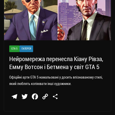
GTA 5
ГАЛЕРЕЯ
Нейромережа перенесла Кіану Рівза,
Емму Вотсон і Бетмена у світ GTA 5
Офіційні арти GTA 5 намальовані у досить впізнаваному стилі,
який люблять копіювати інші художники.
Te
T
Fa
C
П
le
wi
ce
op
о
gr
tt
bo
y
ді