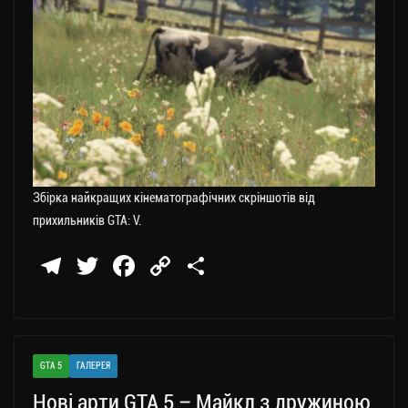
Збірка найкращих кінематографічних скріншотів від
прихильників GTA: V.
Te
T
Fa
C
П
le
wi
ce
op
о
gr
tt
bo
y
ді
a
er
ok
Li
ли
GTA 5
ГАЛЕРЕЯ
m
nk
ти
Нові арти GTA 5 – Майкл з дружиною