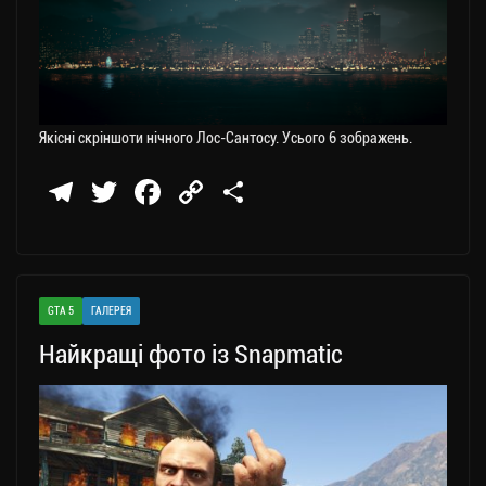
Якісні скріншоти нічного Лос-Сантосу. Усього 6 зображень.
Te
T
Fa
C
П
le
wi
ce
op
о
gr
tt
bo
y
ді
a
er
ok
Li
ли
GTA 5
ГАЛЕРЕЯ
m
nk
ти
Найкращі фото із Snapmatic
ся