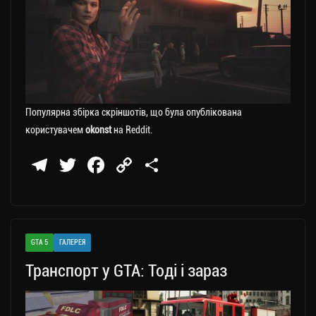
Популярна збірка скріншотів, що була опублікована
користувачем
okonst
на Reddit.
Te
T
Fa
C
П
le
wi
ce
op
о
gr
tt
bo
y
ді
a
er
ok
Li
ли
GTA 5
ГАЛЕРЕЯ
m
nk
ти
Транспорт у GTA: Тоді і зараз
ся