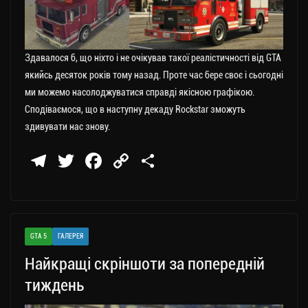
Здавалося б, що ніхто і не очікував такої реалістичності від GTA
якийсь десяток років тому назад. Проте час бере своє і сьогодні
ми можемо насолоджуватися справді якісною графікою.
Сподіваємося, що в наступну декаду Rockstar зможуть
здивувати нас знову.
Te
T
Fa
C
П
le
wi
ce
op
о
gr
tt
bo
y
ді
a
er
ok
Li
ли
GTA 5
ГАЛЕРЕЯ
m
nk
ти
Найкращі скріншоти за попередній
ся
тиждень