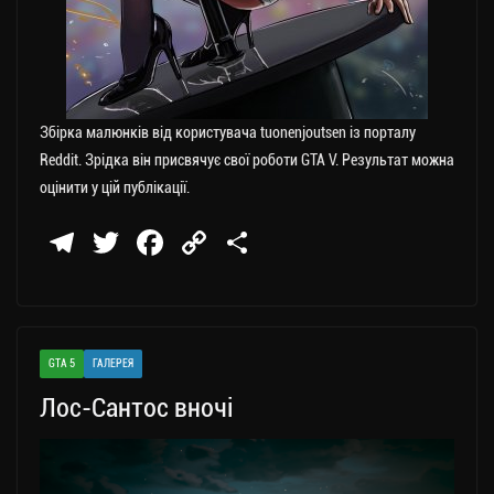
Збірка малюнків від користувача tuonenjoutsen із порталу
Reddit. Зрідка він присвячує свої роботи GTA V. Результат можна
оцінити у цій публікації.
Te
T
Fa
C
П
le
wi
ce
op
о
gr
tt
bo
y
ді
a
er
ok
Li
ли
GTA 5
ГАЛЕРЕЯ
m
nk
ти
Лос-Сантос вночі
ся