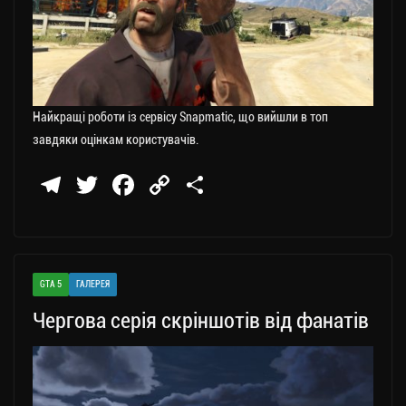
Найкращі роботи із сервісу Snapmatic, що вийшли в топ
завдяки оцінкам користувачів.
Te
T
Fa
C
П
le
wi
ce
op
о
gr
tt
bo
y
ді
a
er
ok
Li
ли
GTA 5
ГАЛЕРЕЯ
m
nk
ти
Чергова серія скріншотів від фанатів
ся