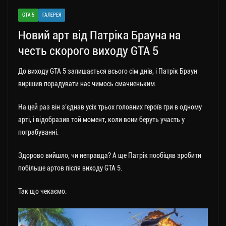
a
er
ok
Li
ли
GTA 5
ГАЛЕРЕЯ
m
nk
ти
Новий арт від Патріка Брауна на
ся
честь скорого виходу GTA 5
До виходу GTA 5 залишається всього сім днів, і Патрік Браун
вирішив порадувати нас чимось смачненьким.
На цей раз він з’єднав усіх трьох головних героїв гри в одному
арті, і відобразив той момент, коли вони беруть участь у
пограбуванні.
Здорово вийшло, чи неправда? А ще Патрік пообіцяв зробити
побільше артов після виходу GTA 5.
Так що чекаємо.