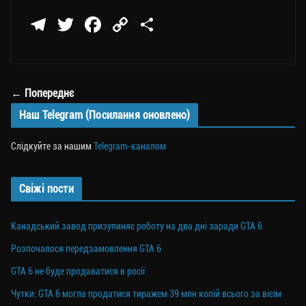
Te
T
Fa
C
П
le
wi
ce
op
о
gr
tt
bo
y
ді
a
er
ok
Li
ли
← Попереднє
m
nk
ти
Наш Telegram (Посилання оновлено)
ся
Слідкуйте за нашим
Telegram-каналом
Свіжі пости
Канадський завод призупиняє роботу на два дні заради GTA 6
Розпочалося передзамовлення GTA 6
GTA 6 не буде продаватися в росії
Чутки: GTA 6 могла продатися тиражем 39 млн копій всього за вісім