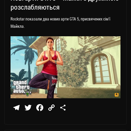
ся
розслабляються
Rockstar показали два нових арти GTA 5, присвячених сім’ї
Майкла.
Te
T
Fa
C
П
le
wi
ce
op
о
gr
tt
bo
y
ді