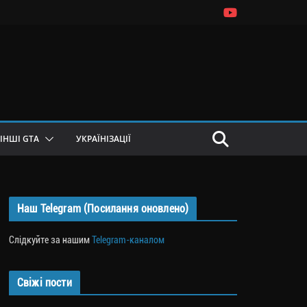
ІНШІ GTA
УКРАЇНІЗАЦІЇ
Наш Telegram (Посилання оновлено)
Слідкуйте за нашим
Telegram-каналом
Свіжі пости