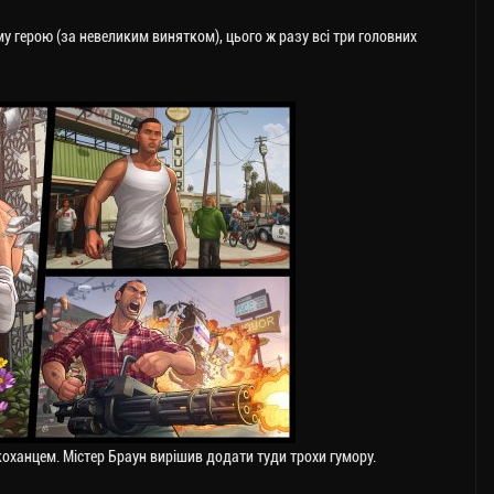
у герою (за невеликим винятком), цього ж разу всі три головних
коханцем. Містер Браун вирішив додати туди трохи гумору.