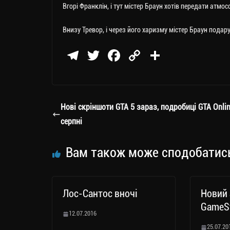
Вгорі Франклін, і тут містер Браун хотів передати атмо
Внизу Тревор, і через його харизму містер Браун подару
Te
T
Fa
C
П
le
wi
ce
op
о
gr
tt
bo
y
ді
a
er
ok
Li
ли
Нові скріншоти GTA 5 зараз, подробиці GTA Onlin
m
nk
ти
серпні
ся
Вам також може сподобатис
Лос-Сантос вночі
Новий 
GameS
12.07.2016
25.07.20