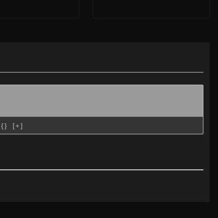
{}
[+]