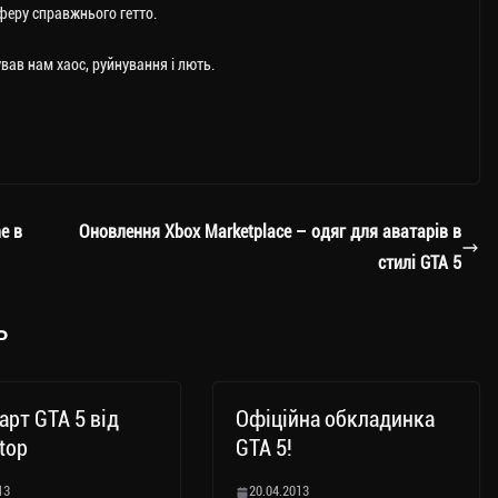
сферу справжнього гетто.
вав нам хаос, руйнування і лють.
e в
Оновлення Xbox Marketplace – одяг для аватарів в
стилі GTA 5
ь
арт GTA 5 від
Офіційна обкладинка
top
GTA 5!
13
20.04.2013