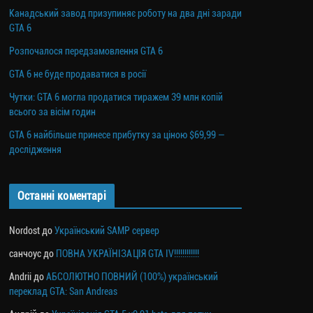
Канадський завод призупиняє роботу на два дні заради
GTA 6
Розпочалося передзамовлення GTA 6
GTA 6 не буде продаватися в росії
Чутки: GTA 6 могла продатися тиражем 39 млн копій
всього за вісім годин
GTA 6 найбільше принесе прибутку за ціною $69,99 —
дослідження
Останні коментарі
Nordost
до
Український SAMP сервер
санчоус
до
ПОВНА УКРАЇНІЗАЦІЯ GTA IV!!!!!!!!!!!!
Andrii
до
АБСОЛЮТНО ПОВНИЙ (100%) український
переклад GTA: San Andreas