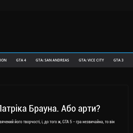
TION
GTA 4
GTA: SAN ANDREAS
GTA: VICE CITY
GTA 3
Патріка Брауна. Або арти?
чений його творчості, і, до того ж, GTA 5 – гра незвичайна, то він