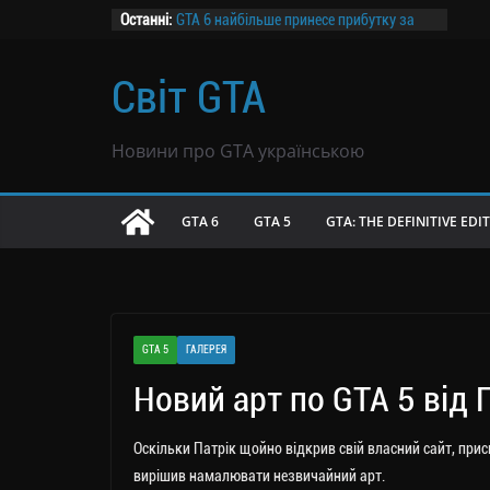
Перейти
Останні:
GTA 6 найбільше принесе прибутку за
ціною $69,99 — дослідження
до
Канадський завод призупиняє роботу
вмісту
Світ GTA
на два дні заради GTA 6
Розпочалося передзамовлення GTA 6
GTA 6 не буде продаватися в росії
Новини про GTA українською
Чутки: GTA 6 могла продатися тиражем
39 млн копій всього за вісім годин
GTA 6
GTA 5
GTA: THE DEFINITIVE EDI
GTA 5
ГАЛЕРЕЯ
Новий арт по GTA 5 від 
Оскільки Патрік щойно відкрив свій власний сайт, присвя
вирішив намалювати незвичайний арт.