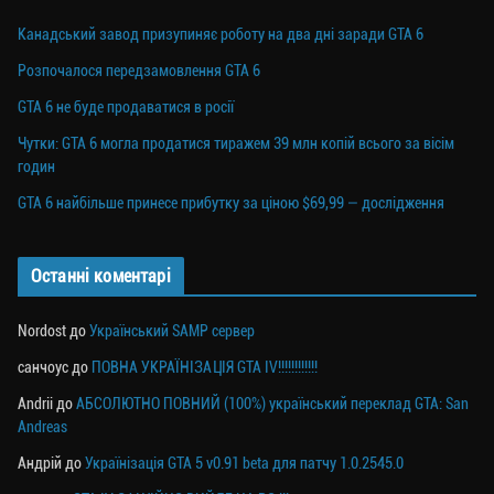
Канадський завод призупиняє роботу на два дні заради GTA 6
Розпочалося передзамовлення GTA 6
GTA 6 не буде продаватися в росії
Чутки: GTA 6 могла продатися тиражем 39 млн копій всього за вісім
годин
GTA 6 найбільше принесе прибутку за ціною $69,99 — дослідження
Останні коментарі
Nordost
до
Український SAMP сервер
санчоус
до
ПОВНА УКРАЇНІЗАЦІЯ GTA IV!!!!!!!!!!!!
Andrii
до
АБСОЛЮТНО ПОВНИЙ (100%) український переклад GTA: San
Andreas
Андрій
до
Українізація GTA 5 v0.91 beta для патчу 1.0.2545.0