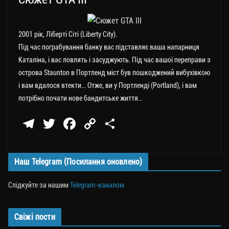
2001 рік, Ліберті Сіті (Liberty City).
Під час пограбування банку вас підставляє ваша напарниця
Каталіна, і вас ловлять і засуджують. Під час вашої переправи з
острова Staunton в Портленд міст був пошкоджений вибухівкою
і вам вдалося втекти… Отже, ви у Портленді (Portland), і вам
потрібно почати нове бандитське життя…
Te
T
Fa
C
П
le
wi
ce
op
о
gr
tt
bo
y
ді
Наш Telegram (Посилання оновлено)
a
er
ok
Li
ли
m
nk
ти
Слідкуйте за нашим
Telegram-каналом
ся
Свіжі пости