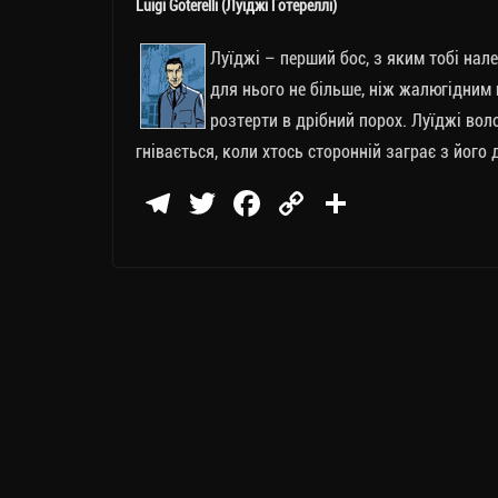
Luigi Goterelli (Луїджі Ґотереллі)
Луїджі – перший бос, з яким тобі належ
для нього не більше, ніж жалюгідним 
розтерти в дрібний порох. Луїджі волод
гнівається, коли хтось сторонній заграє з його
Te
T
Fa
C
П
le
wi
ce
op
о
gr
tt
bo
y
ді
a
er
ok
Li
ли
m
nk
ти
ся