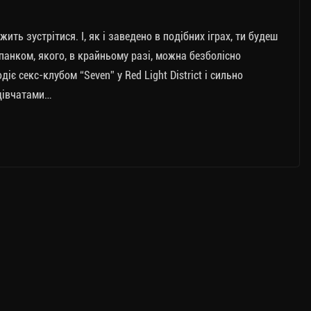
ить зустрітися. І, як і заведено в подібних іграх, ти будеш
панком, якого, в крайньому разі, можна безболісно
іє секс-клубом “Seven” у Red Light District і сильно
 дівчатами…