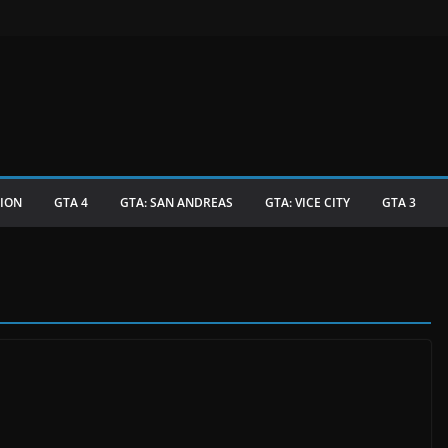
TION
GTA 4
GTA: SAN ANDREAS
GTA: VICE CITY
GTA 3