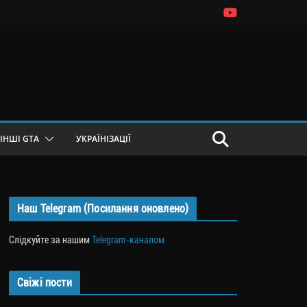
ІНШІ GTA
УКРАЇНІЗАЦІЇ
Наш Telegram (Посилання оновлено)
Слідкуйте за нашим
Telegram-каналом
Свіжі пости