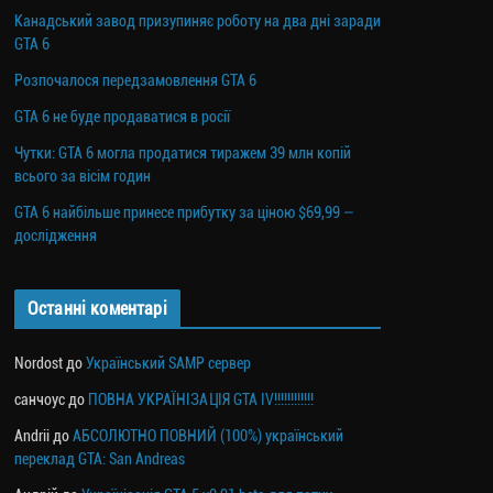
Канадський завод призупиняє роботу на два дні заради
GTA 6
Розпочалося передзамовлення GTA 6
GTA 6 не буде продаватися в росії
Чутки: GTA 6 могла продатися тиражем 39 млн копій
всього за вісім годин
GTA 6 найбільше принесе прибутку за ціною $69,99 —
дослідження
Останні коментарі
Nordost
до
Український SAMP сервер
санчоус
до
ПОВНА УКРАЇНІЗАЦІЯ GTA IV!!!!!!!!!!!!
Andrii
до
АБСОЛЮТНО ПОВНИЙ (100%) український
переклад GTA: San Andreas