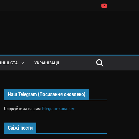
ІНШІ GTA
УКРАЇНІЗАЦІЇ
Наш Telegram (Посилання оновлено)
Слідкуйте за нашим
Telegram-каналом
Свіжі пости