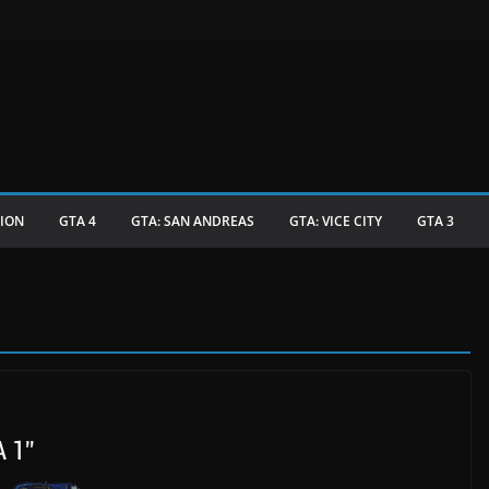
TION
GTA 4
GTA: SAN ANDREAS
GTA: VICE CITY
GTA 3
 1”