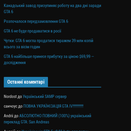
Канадський завод призупиняє роботу на два дні заради
GTA 6
Розпочалося передзамовлення GTA 6
GTA 6 не буде продаватися в росії
Чутки: GTA 6 могла продатися тиражем 39 млн копій
всього за вісім годин
GTA 6 найбільше принесе прибутку за ціною $69,99 —
дослідження
Останні коментарі
Nordost
до
Український SAMP сервер
санчоус
до
ПОВНА УКРАЇНІЗАЦІЯ GTA IV!!!!!!!!!!!!
Andrii
до
АБСОЛЮТНО ПОВНИЙ (100%) український
переклад GTA: San Andreas