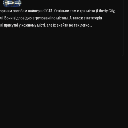
ртним засобам найпершої GTA. Оскільки там є три міста (Liberty City,
білі. Вони відповідно згруповані по містам. А також є категорія
кі присутні у кожному місті, але їх знайти не так легко…