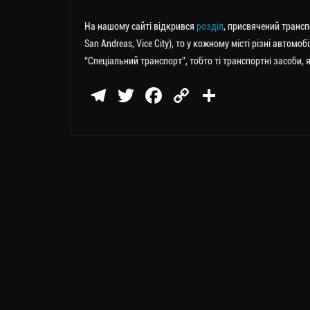
На нашому сайті відкрився
розділ
, присвячений транспо
San Andreas, Vice City), то у кожному місті різні автомо
“Спеціальний транспорт”, тобто ті транспортні засоби, я
Te
T
Fa
C
П
le
wi
ce
op
о
gr
tt
bo
y
ді
a
er
ok
Li
ли
m
nk
ти
ся