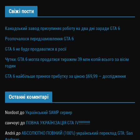
ся
Свіжі пости
Канадський завод призупиняє роботу на два дні заради GTA 6
Розпочалося передзамовлення GTA 6
GTA 6 не буде продаватися в росії
Чутки: GTA 6 могла продатися тиражем 39 млн копій всього за вісім
годин
GTA 6 найбільше принесе прибутку за ціною $69,99 — дослідження
Останні коментарі
Nordost
до
Український SAMP сервер
санчоус
до
ПОВНА УКРАЇНІЗАЦІЯ GTA IV!!!!!!!!!!!!
Andrii
до
АБСОЛЮТНО ПОВНИЙ (100%) український переклад GTA: San
Andreas