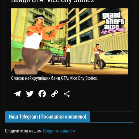
Список найкрупніших банд GTA: Vice City Stories.
Te
T
Fa
C
П
le
wi
ce
op
о
gr
tt
bo
y
ді
Наш Telegram (Посилання оновлено)
a
er
ok
Li
ли
m
nk
ти
Слідкуйте за нашим
Telegram-каналом