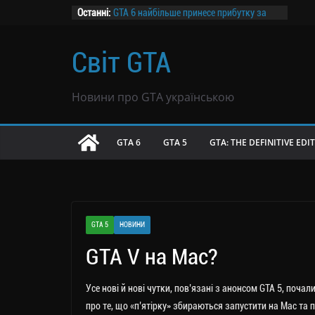
Перейти
Останні:
GTA 6 найбільше принесе прибутку за
ціною $69,99 — дослідження
до
Канадський завод призупиняє роботу
вмісту
Світ GTA
на два дні заради GTA 6
Розпочалося передзамовлення GTA 6
GTA 6 не буде продаватися в росії
Новини про GTA українською
Чутки: GTA 6 могла продатися тиражем
39 млн копій всього за вісім годин
GTA 6
GTA 5
GTA: THE DEFINITIVE EDI
GTA 5
НОВИНИ
GTA V на Mac?
Усе нові й нові чутки, пов’язані з анонсом GTA 5, поч
про те, що «п’ятірку» збираються запустити на Мас та п