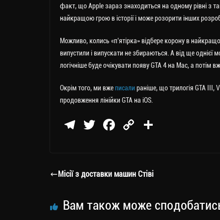
факт, що Apple зараз знаходиться на одному рівні з так
найкращою грою в історії і може розорити інших розроб
Можливо, колись «п’ятірка» відбере корону в найкращої «
випустили і випускати не збираються. А від ще однієї 
логічніше буде очікувати появу GTA 4 на Мас, а потім в
Окрім того, ми вже
писали
раніше, що трилогія GTA III, 
продовження лінійки GTA на iOS.
Te
T
Fa
C
П
le
wi
ce
op
о
gr
tt
bo
y
ді
a
er
ok
Li
ли
Місії з доставки машин Стіві
m
nk
ти
ся
Вам також може сподобатис