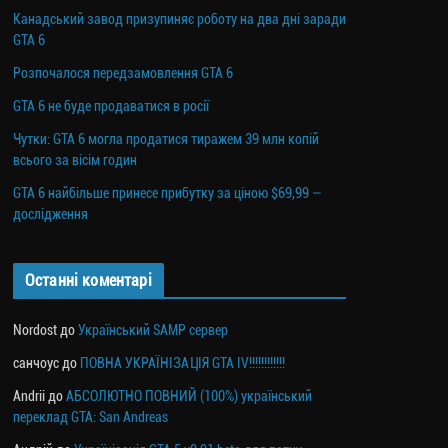
Канадський завод призупиняє роботу на два дні заради
GTA 6
Розпочалося передзамовлення GTA 6
GTA 6 не буде продаватися в росії
Чутки: GTA 6 могла продатися тиражем 39 млн копій
всього за вісім годин
GTA 6 найбільше принесе прибутку за ціною $69,99 —
дослідження
Останні коментарі
Nordost
до
Український SAMP сервер
санчоус
до
ПОВНА УКРАЇНІЗАЦІЯ GTA IV!!!!!!!!!!!!
Andrii
до
АБСОЛЮТНО ПОВНИЙ (100%) український
переклад GTA: San Andreas