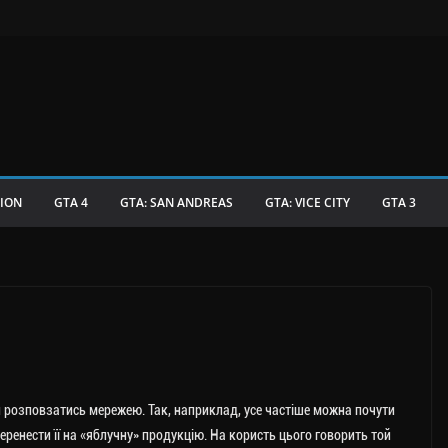
TION
GTA 4
GTA: SAN ANDREAS
GTA: VICE CITY
GTA 3
али розповзатись мережею. Так, наприклад, усе частіше можна почути
еренести її на «яблучну» продукцію. На користь цього говорить той