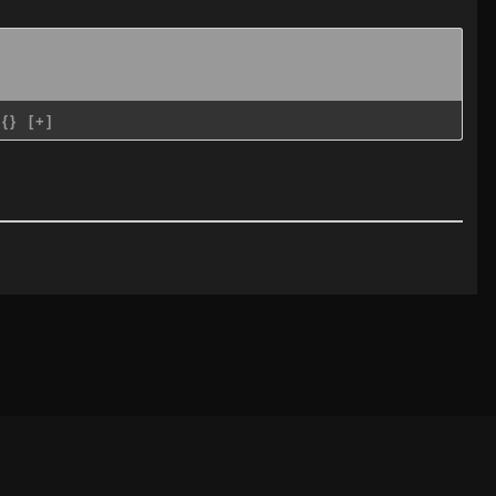
{}
[+]