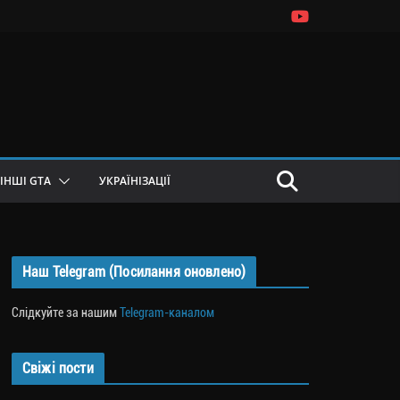
ІНШІ GTA
УКРАЇНІЗАЦІЇ
Наш Telegram (Посилання оновлено)
Слідкуйте за нашим
Telegram-каналом
Свіжі пости