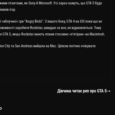
ими гігантами, як Sony й Microsoft. Усі зараз кажуть, що GTA 5 буде
ників ігор.
яблучної» гри “Angry Birds”. З іншого боку, GTA 4 на iOS поки що не
можливості заробити Rockstar, швидше за все, не відмовляться. Тому
же GTA 5, якщо Rockstar мають плани стосовно «п’ятірки» на Macintosh.
Vice City та San Andreas вийшла на Mac. Цілком логічно очікувати
Дівчина читає реп про GTA 5
ь