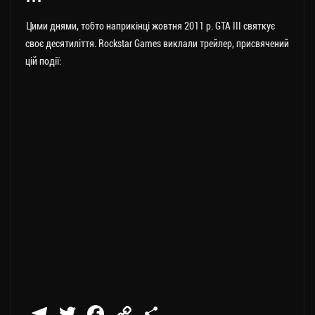
Цими днями, тобто наприкінці жовтня 2011 р. GTA III святкує
своє десятиліття. Rockstar Games виклали трейлер, присвячений
цій події:
Te
T
Fa
C
П