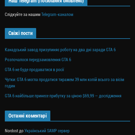
Наш Telegram (Посилання оновлено)
Слідкуйте за нашим
Telegram-каналом
Свіжі пости
Канадський завод призупиняє роботу на два дні заради GTA 6
Розпочалося передзамовлення GTA 6
GTA 6 не буде продаватися в росії
Чутки: GTA 6 могла продатися тиражем 39 млн копій всього за вісім
годин
GTA 6 найбільше принесе прибутку за ціною $69,99 — дослідження
Останні коментарі
Nordost
до
Український SAMP сервер