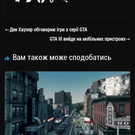
le
wi
ce
op
о
gr
tt
bo
y
ді
a
er
ok
Li
ли
Ден Хаузер обговорює ігри з серії GTA
m
nk
ти
GTA III вийде на мобільних пристроях
ся
Вам також може сподобатись