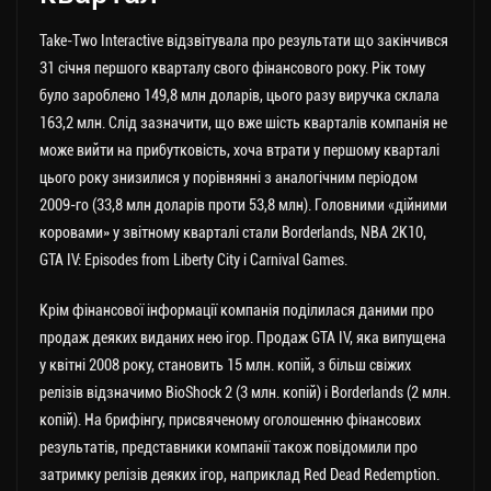
Take-Two Interactive відзвітувала про результати що закінчився
31 січня першого кварталу свого фінансового року. Рік тому
було зароблено 149,8 млн доларів, цього разу виручка склала
163,2 млн. Слід зазначити, що вже шість кварталів компанія не
може вийти на прибутковість, хоча втрати у першому кварталі
цього року знизилися у порівнянні з аналогічним періодом
2009-го (33,8 млн доларів проти 53,8 млн). Головними «дійними
коровами» у звітному кварталі стали Borderlands, NBA 2K10,
GTA IV: Episodes from Liberty City і Carnival Games.
Крім фінансової інформації компанія поділилася даними про
продаж деяких виданих нею ігор. Продаж GTA IV, яка випущена
у квітні 2008 року, становить 15 млн. копій, з більш свіжих
релізів відзначимо BioShock 2 (3 млн. копій) і Borderlands (2 млн.
копій). На брифінгу, присвяченому оголошенню фінансових
результатів, представники компанії також повідомили про
затримку релізів деяких ігор, наприклад Red Dead Redemption.