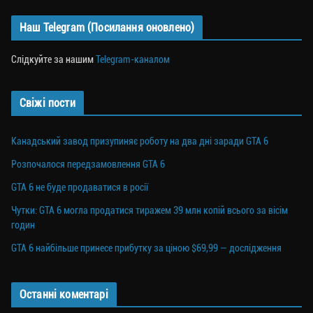
Наш Telegram (Посилання оновлено)
Слідкуйте за нашим
Telegram-каналом
Свіжі пости
Канадський завод призупиняє роботу на два дні заради GTA 6
Розпочалося передзамовлення GTA 6
GTA 6 не буде продаватися в росії
Чутки: GTA 6 могла продатися тиражем 39 млн копій всього за вісім
годин
GTA 6 найбільше принесе прибутку за ціною $69,99 — дослідження
Останні коментарі