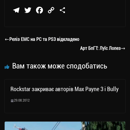
Te
T
Fa
C
П
le
wi
ce
op
о
gr
tt
bo
y
ді
a
er
ok
Li
ли
Реліз ЕМС на PC та PS3 відкладено
m
nk
ти
Арт БпГТ: Луїс Лопез
ся
Вам також може сподобатись
Rockstar закриває авторів Max Payne 3 і Bully
29.08.2012