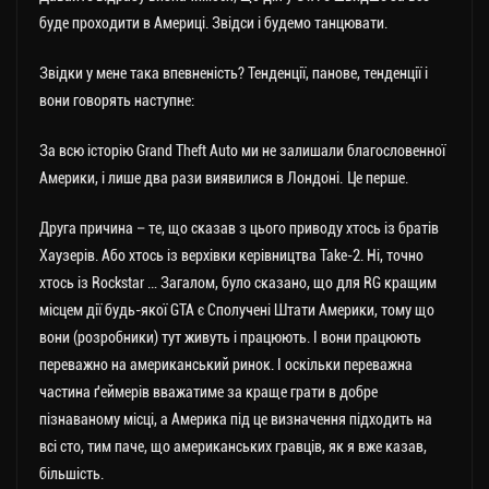
буде проходити в Америці. Звідси і будемо танцювати.
Звідки у мене така впевненість? Тенденції, панове, тенденції і
вони говорять наступне:
За всю історію Grand Theft Auto ми не залишали благословенної
Америки, і лише два рази виявилися в Лондоні. Це перше.
Друга причина – те, що сказав з цього приводу хтось із братів
Хаузерів. Або хтось із верхівки керівництва Take-2. Ні, точно
хтось із Rockstar … Загалом, було сказано, що для RG кращим
місцем дії будь-якої GTA є Сполучені Штати Америки, тому що
вони (розробники) тут живуть і працюють. І вони працюють
переважно на американський ринок. І оскільки переважна
частина ґеймерів вважатиме за краще грати в добре
пізнаваному місці, а Америка під це визначення підходить на
всі сто, тим паче, що американських гравців, як я вже казав,
більшість.