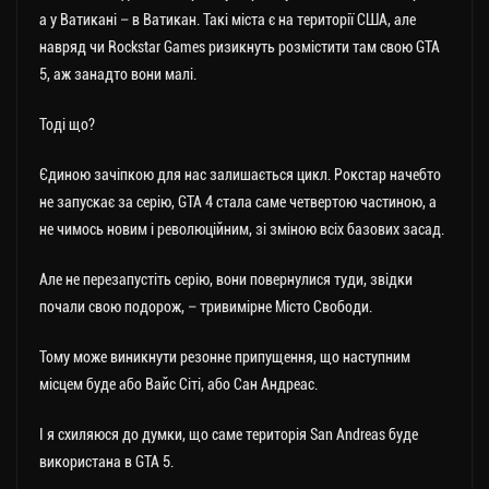
а у Ватикані – в Ватикан. Такі міста є на території США, але
навряд чи Rockstar Games ризикнуть розмістити там свою GTA
5, аж занадто вони малі.
Тоді що?
Єдиною зачіпкою для нас залишається цикл. Рокстар начебто
не запускає за серію, GTA 4 стала саме четвертою частиною, а
не чимось новим і революційним, зі зміною всіх базових засад.
Але не перезапустіть серію, вони повернулися туди, звідки
почали свою подорож, – тривимірне Місто Свободи.
Тому може виникнути резонне припущення, що наступним
місцем буде або Вайс Сіті, або Сан Андреас.
І я схиляюся до думки, що саме територія San Andreas буде
використана в GTA 5.