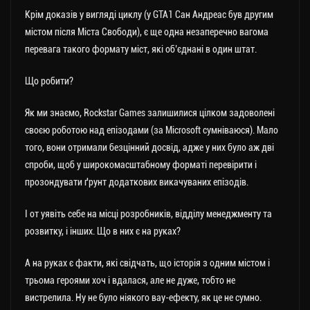
Крім доказів у вигляді циклу (у GTA1 Сан Андреас був другим
містом після Міста Свободи), є ще одна незаперечно вагома
перевага такого формату міст, які об’єднані в один штат.
Що робити?
Як ми знаємо, Rockstar Games залишилися цілком задоволені
своєю роботою над епізодами (за Microsoft сумніваюся). Мало
того, вони отримали безцінний досвід, адже у них було аж дві
спроби, щоб у широкомасштабному форматі перевірити і
прозондувати ґрунт додаткових викачуваних епізодів.
І от уявіть себе на місці розробників, відділу менеджменту та
розвитку, і інших. Що в них є на руках?
А на руках є факти, які свідчать, що історія з одним містом і
трьома героями хоч і вдалася, але не дуже, тобто не
вистрелила. Ну не було ніякого вау-ефекту, як це не сумно.