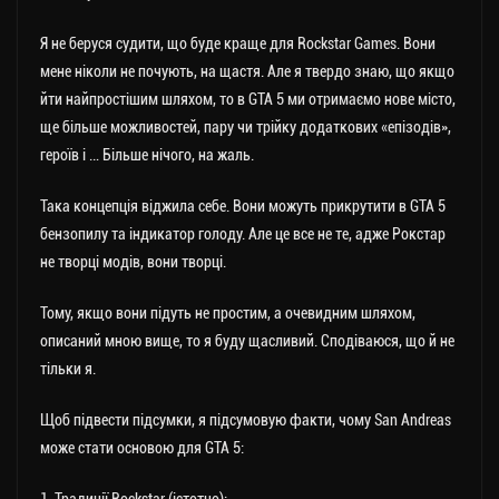
Я не беруся судити, що буде краще для Rockstar Games. Вони
мене ніколи не почують, на щастя. Але я твердо знаю, що якщо
йти найпростішим шляхом, то в GTA 5 ми отримаємо нове місто,
ще більше можливостей, пару чи трійку додаткових «епізодів»,
героїв і … Більше нічого, на жаль.
Така концепція віджила себе. Вони можуть прикрутити в GTA 5
бензопилу та індикатор голоду. Але це все не те, адже Рокстар
не творці модів, вони творці.
Тому, якщо вони підуть не простим, а очевидним шляхом,
описаний мною вище, то я буду щасливий. Сподіваюся, що й не
тільки я.
Щоб підвести підсумки, я підсумовую факти, чому San Andreas
може стати основою для GTA 5: