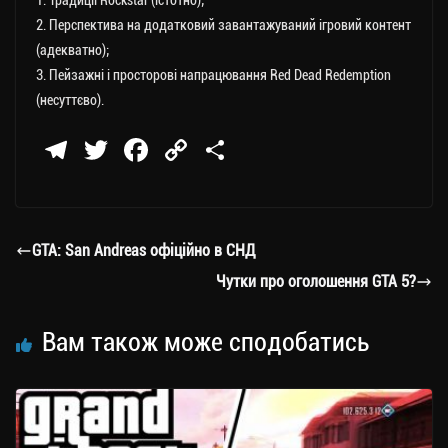
1. Традиції Rockstar (істотно);
2. Перспектива на додатковий завантажуваний ігровий контент
(адекватно);
3. Пейзажні і просторові напрацювання Red Dead Redemption
(несуттєво).
Te
T
Fa
C
П
le
wi
ce
op
о
gr
tt
bo
y
ді
a
er
ok
Li
ли
GTA: San Andreas офіційно в СНД
m
nk
ти
Чутки про оголошення GTA 5?
ся
Вам також може сподобатись