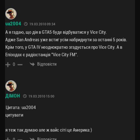
ua2004
19.03.2010 09:34
А я гадаю, що дія в GTA5 буде відбуватися у Vice City.
Адже San Andreas уже встиг усім набриднути за останні 5 років.
Крім того, у GTA IV неоднократно згадується про Vice City. А в
Епізодах є радіостанція "Vice City FM".
Відповісти
0
ДІМОН
19.03.2010 15:00
Цитата: ua2004
цитувати
я теж так думаю але ж вайс сіті це Америка:)
Відповісти
0