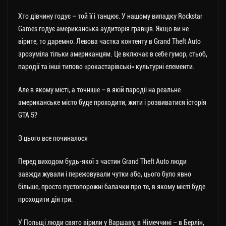
Хто дівчину годує – той її і танцює. У нашому випадку Rockstar
Games годує американська аудиторія гравців. Якщо ви не
вірите, то даремно. Левова частка контенту в Grand Theft Auto
зрозуміла тільки американцям. Це включає в себе гумор, стьоб,
пародії та інші типово «рокастарівські» культурні елементи.
Але в якому місті, а точніше – в якій пародії на реальне
американське місто буде проходити, жити і розвиватися історія
GTA 5?
З цього все починалося
Перед виходом будь-якої з частин Grand Theft Auto люди
завжди жували і пережовували чутки або, цього було явно
більше, просто пустопорожні балачки про те, в якому місті буде
проходити дія гри.
У Польщі люди свято вірили у Варшаву, в Німеччині – в Берлін,