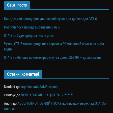
Свіжі пости
Канадський завод призупиняє роботу на два дні заради GTA 6
Розпочалося передзамовлення GTA 6
GTA 6 не буде продаватися в росії
Чутки: GTA 6 могла продатися тиражем 39 млн копій всього за вісім
годин
GTA 6 найбільше принесе прибутку за ціною $69,99 — дослідження
Останні коментарі
Nordost
до
Український SAMP сервер
санчоус
до
ПОВНА УКРАЇНІЗАЦІЯ GTA IV!!!!!!!!!!!!
Andrii
до
АБСОЛЮТНО ПОВНИЙ (100%) український переклад GTA: San
Andreas