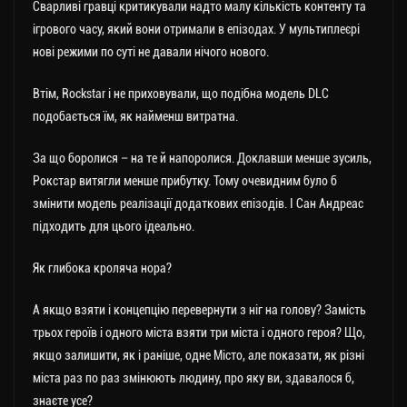
Сварливі гравці критикували надто малу кількість контенту та
ігрового часу, який вони отримали в епізодах. У мультиплеєрі
нові режими по суті не давали нічого нового.
Втім, Rockstar і не приховували, що подібна модель DLC
подобається їм, як найменш витратна.
За що боролися – на те й напоролися. Доклавши менше зусиль,
Рокстар витягли менше прибутку. Тому очевидним було б
змінити модель реалізації додаткових епізодів. І Сан Андреас
підходить для цього ідеально.
Як глибока кроляча нора?
А якщо взяти і концепцію перевернути з ніг на голову? Замість
трьох героїв і одного міста взяти три міста і одного героя? Що,
якщо залишити, як і раніше, одне Місто, але показати, як різні
міста раз по раз змінюють людину, про яку ви, здавалося б,
знаєте усе?