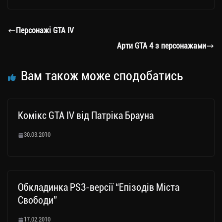
gr
tt
bo
y
ді
a
er
ok
Li
ли
Персонажі GTA IV
m
nk
ти
Арти GTA 4 з персонажами
ся
Вам також може сподобатись
Комікс GTA IV від Патріка Брауна
30.03.2010
Обкладинка PS3-версії “Епізодів Міста
Свободи”
17.02.2010