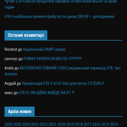
Чутки: GTA 6 могла продатися тиражем 39 млн копій всього за вісім
годин
GTA 6 найбільше принесе прибутку за ціною $69,99 — дослідження
Останні коментарі
Nordost
до
Український SAMP сервер
санчоус
до
ПОВНА УКРАЇНІЗАЦІЯ GTA IV!!!!!!!!!!!!
Andrii
до
АБСОЛЮТНО ПОВНИЙ (100%) український переклад GTA: San
Andreas
Андрій
до
Українізація GTA 5 v0.91 beta для патчу 1.0.2545.0
макс
до
GTA IV ОФІЦІЙНО ВИЙДЕ НА PC !!!
Архів новин
2026
2025
2024
2023
2022
2021
2020
2019
2018
2017
2016
2015
2014