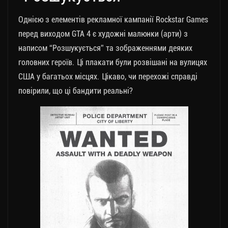
Однією з елементів рекламної кампанії Rockstar Games
перед виходом GTA 4 є художні малюнки (арти) з
написом “Розшукується” та зображеннями деяких
головних героїв. Ці плакати були розвішані на вулицях
США у багатьох місцях. Цікаво, чи перехожі справді
повірили, що ці бандити реальні?