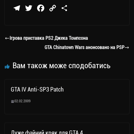
Te
T
Fa
C
П
le
wi
ce
op
о
gr
tt
bo
y
ді
a
er
ok
Li
ли
Ігрова приставка PS2 Джека Томпсона
m
nk
ти
GTA Chinatown Wars анонсовано на PSP
ся
Вам також може сподобатись
GTA IV Anti-SP3 Patch
02.02.2009
Дуже файний кряк для GTA 4