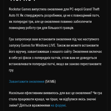
Rockstar Games випустила оновлення для PC-версії Grand Theft
Auto IV. Як стверджують розробники, це не є повноцінний патч,
як попередні три, але це оновлення повинно забезпечити
повноцінну роботу гри для більшості гравців.
Гра запропонує вам встановити оновлення під час наступного
запуску Games for Windows LIVE. Також ви можете встановити
його вручну, завантаживши з нашого сайту. Оновлення включає
в себе усі фікси з попередніх патчів, отож вам не доведеться
встановлювати попередні патчі, якщо ви заново перестановите
гру.
Завантажити оновлення
(54 МБ)
Наскільки ефективним виявилось для вас це оновлення? Чи гра
стала працювати краще, чи гірше, чи відбулися якісь значні
зміни? Діліться враженнями
на форумі
.