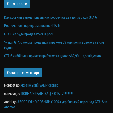
Свіжі пости
Канадський завод призупиняє роботу на два дні заради GTA 6
Розпочалося передзамовлення GTA 6
GTA 6 не буде продаватися в росії
Чутки: GTA 6 могла продатися тиражем 39 млн копій всього за вісім
годин
GTA 6 найбільше принесе прибутку за ціною $69,99 — дослідження
Останні коментарі
Nordost
до
Український SAMP сервер
санчоус
до
ПОВНА УКРАЇНІЗАЦІЯ GTA IV!!!!!!!!!!!!
Andrii
до
АБСОЛЮТНО ПОВНИЙ (100%) український переклад GTA: San
Andreas