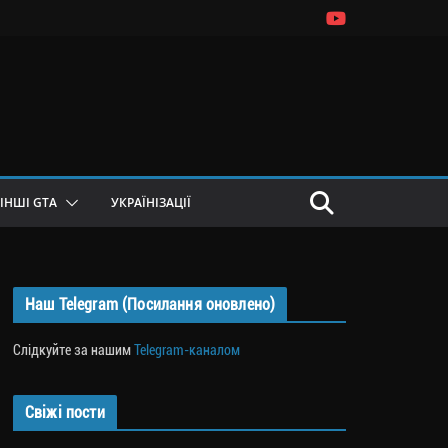
ІНШІ GTA
УКРАЇНІЗАЦІЇ
Наш Telegram (Посилання оновлено)
Слідкуйте за нашим
Telegram-каналом
Свіжі пости