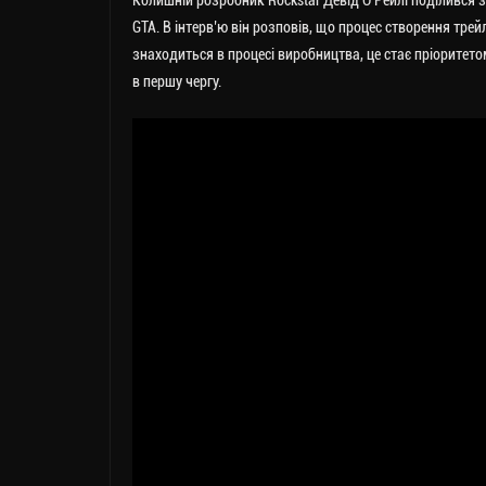
Колишній розробник Rockstar Девід О’Рейлі поділився з
GTA.
В інтерв’ю він розповів, що процес створення трей
знаходиться в процесі виробництва, це стає пріоритето
в першу чергу.