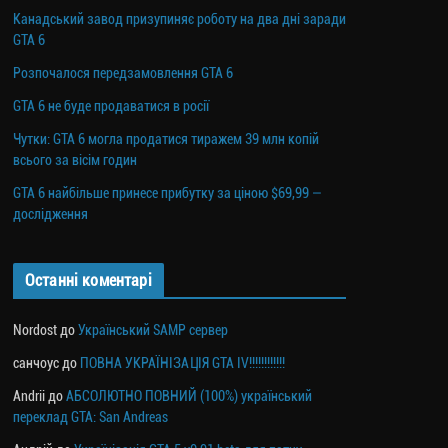
Канадський завод призупиняє роботу на два дні заради
GTA 6
Розпочалося передзамовлення GTA 6
GTA 6 не буде продаватися в росії
Чутки: GTA 6 могла продатися тиражем 39 млн копій
всього за вісім годин
GTA 6 найбільше принесе прибутку за ціною $69,99 —
дослідження
Останні коментарі
Nordost
до
Український SAMP сервер
санчоус
до
ПОВНА УКРАЇНІЗАЦІЯ GTA IV!!!!!!!!!!!!
Andrii
до
АБСОЛЮТНО ПОВНИЙ (100%) український
переклад GTA: San Andreas