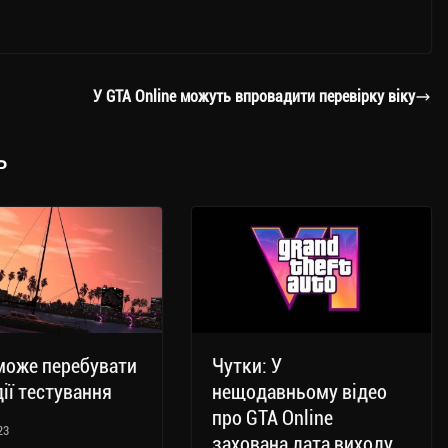
У GTA Online можуть впровадити перевірку віку
ь
може перебувати
Чутки: У
дії тестування
нещодавньому відео
про GTA Online
23
захована дата виходу