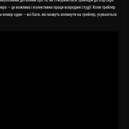
акулісними деталями про те, як створюються трейлери до ігор серії
лера — це важлива і колективна праця всередині студії. Коли трейлер
м номер один — всі баги, які можуть вплинути на трейлер, усуваються