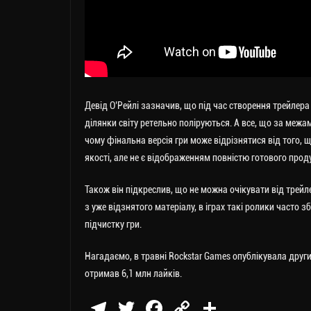
Девід О’Рейлі зазначив, що під час створення трейлера
ділянки світу ретельно поліруються. А все, що за меж
чому фінальна версія гри може відрізнятися від того, 
якості, але не є відображенням повністю готового проду
Також він підкреслив, що не можна очікувати від трейле
з уже відзнятого матеріалу, в іграх такі ролики часто
підчистку гри.
Нагадаємо, в травні Rockstar Games опублікувала други
отримав 6,1 млн лайків.
Te
T
Fa
C
П