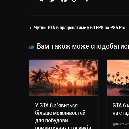
le
wi
ce
op
о
gr
tt
bo
y
ді
a
er
ok
Li
ли
Чутки: GTA 6 працюватиме у 60 FPS на PS5 Pro
m
nk
ти
ся
Вам також може сподобатис
У GTA 6 з’явиться
GTA 6 
більше можливостей
на ста
для побудови
02.02.20
романтичних стосунків