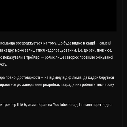
 команда зосереджується на тому, що буде видно в кадрі — саме ці
ами кадру, може залишатися недопрацьованим. Це, до речі, пояснює,
що показували в трейлері — ролик лише створює проекцію очікуваної
кту.
ра повної достовірності — на відміну від фільмів, де кадри беруться
 збираються до завершення розробки, і заради них роблять тимчасову
й трейлер GTA 6, який зібрав на YouTube понад 125 млн переглядів і