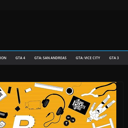
TION
GTA 4
GTA: SAN ANDREAS
GTA: VICE CITY
GTA 3