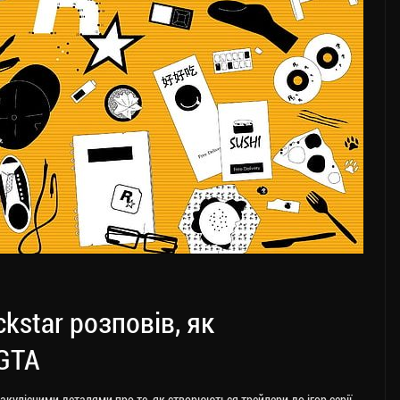
kstar розповів, як
GTA