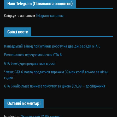
Наш Telegram (Посилання оновлено)
Слідкуйте за нашим
Telegram-каналом
Свіжі пости
Канадський завод призупиняє роботу на два дні заради GTA 6
Розпочалося передзамовлення GTA 6
GTA 6 не буде продаватися в росії
Чутки: GTA 6 могла продатися тиражем 39 млн копій всього за вісім
годин
GTA 6 найбільше принесе прибутку за ціною $69,99 — дослідження
Останні коментарі
Nordost
до
Український SAMP сервер