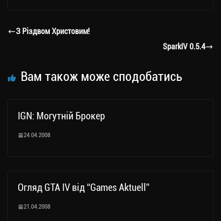
gr
tt
bo
y
ді
a
er
ok
Li
ли
З Різдвом Христовим!
m
nk
ти
SparkIV 0.5.4
ся
Вам також може сподобатись
IGN: Могутній Брокер
24.04.2008
Огляд GTA IV від “Games Aktuell”
21.04.2008