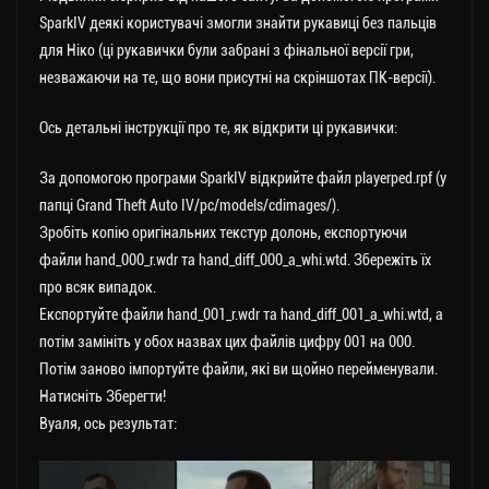
SparkIV деякі користувачі змогли знайти рукавиці без пальців
для Ніко (ці рукавички були забрані з фінальної версії гри,
незважаючи на те, що вони присутні на скріншотах ПК-версії).
Ось детальні інструкції про те, як відкрити ці рукавички:
За допомогою програми SparkIV відкрийте файл playerped.rpf (у
папці Grand Theft Auto IV/pc/models/cdimages/).
Зробіть копію оригінальних текстур долонь, експортуючи
файли hand_000_r.wdr та hand_diff_000_a_whi.wtd. Збережіть їх
про всяк випадок.
Експортуйте файли hand_001_r.wdr та hand_diff_001_a_whi.wtd, а
потім замініть у обох назвах цих файлів цифру 001 на 000.
Потім заново імпортуйте файли, які ви щойно перейменували.
Натисніть Зберегти!
Вуаля, ось результат: