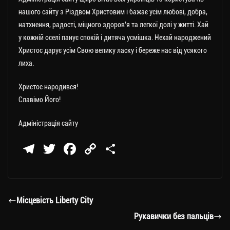
нашого сайту з Різдвом Христовим і бажає усім любові, добра,
натхнення, радості, міцного здоров’я та легкої долі у житті. Хай
у кожній оселі панує спокій і дитяча усмішка. Нехай народжений
Христос дарує усім Свою велику ласку і береже нас від усякого
лиха.
Христос народився!
Славімо Його!
Адміністрація сайту
Te
T
Fa
C
П
le
wi
ce
op
о
gr
tt
bo
y
ді
a
er
ok
Li
ли
Місцевість Liberty City
m
nk
ти
Рукавички без пальців