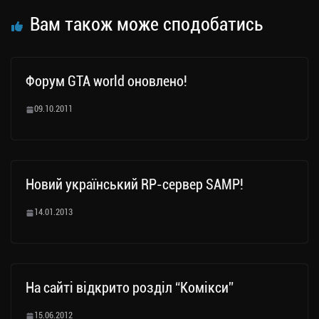
ся
Вам також може сподобатись
Форум GTA world оновлено!
09.10.2011
Новий український RP-сервер SAMP!
14.01.2013
На сайті відкрито розділ “Комікси”
15.06.2012