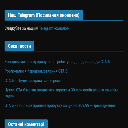
Наш Telegram (Посилання оновлено)
Слідкуйте за нашим
Telegram-каналом
Свіжі пости
Канадський завод призупиняє роботу на два дні заради GTA 6
Розпочалося передзамовлення GTA 6
GTA 6 не буде продаватися в росії
Чутки: GTA 6 могла продатися тиражем 39 млн копій всього за вісім
годин
GTA 6 найбільше принесе прибутку за ціною $69,99 — дослідження
Останні коментарі