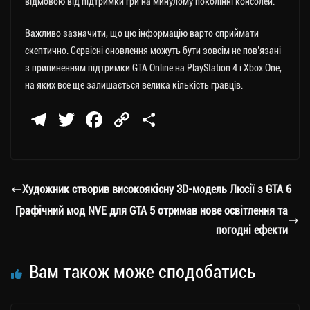
відмовою від підтримки гри на минулому поколінні консолей.
Важливо зазначити, що цю інформацію варто сприймати
скептично. Сервісні оновлення можуть бути зовсім не пов’язані
з припиненням підтримки GTA Online на PlayStation 4 і Xbox One,
на яких все ще залишається велика кількість гравців.
Te
T
Fa
C
П
le
wi
ce
op
о
gr
tt
bo
y
ді
a
er
ok
Li
ли
Художник створив високоякісну 3D-модель Люсії з GTA 6
m
nk
ти
Графічний мод NVE для GTA 5 отримав нове освітлення та
ся
погодні ефекти
Вам також може сподобатись