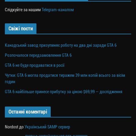
Слідкуйте за нашим
Telegram-каналом
Свіжі пости
Канадський завод призупиняє роботу на два дні заради GTA 6
Розпочалося передзамовлення GTA 6
GTA 6 не буде продаватися в росії
Чутки: GTA 6 могла продатися тиражем 39 млн копій всього за вісім
годин
GTA 6 найбільше принесе прибутку за ціною $69,99 — дослідження
Останні коментарі
Nordost
до
Український SAMP сервер