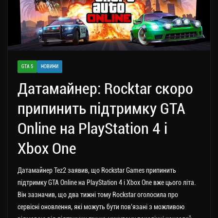
GTA 5
НОВИНИ
Датамайнер: Rocktar скоро
припинить підтримку GTA
Online на PlayStation 4 і
Xbox One
Датамайнер Tez2 заявив, що Rockstar Games припинить
підтримку GTA Online на PlayStation 4 і Xbox One вже цього літа.
Він зазначив, що два тижні тому Rockstar оголосила про
сервісні оновлення, які можуть бути пов’язані з можливою