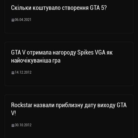
Скільки коштувало створення GTA 5?
06.04.2021
GTA V отримала нагороду Spikes VGA як
найочікуваніша гра
14.12.2012
Rockstar назвали приблизну дату виходу GTA
V!
30.10.2012