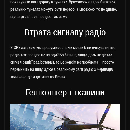
показувати вам дорогу в тунелях. Враховуючи, що в багатьох
реальних тунелях можуть бути перебої з мережею, то не дивно,
що в грі зв’язок працює так само.
Втрата сигналу радіо
З GPS загалом усе зрозуміло, але чи могли б ви очікувати, що
радіо теж працює не всюди? Ба більше, якщо десь не дістає
сигнал однієї радіостанції, то це зовсім не проблема – просто
перемкніть на іншу, адже в реальному світі радіо з Чернівців
теж навряд чи дотягне до Києва.
Гелікоптер і тканини