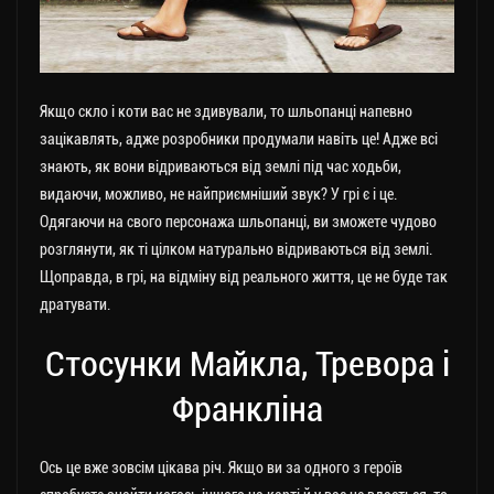
Якщо скло і коти вас не здивували, то шльопанці напевно
зацікавлять, адже розробники продумали навіть це! Адже всі
знають, як вони відриваються від землі під час ходьби,
видаючи, можливо, не найприємніший звук? У грі є і це.
Одягаючи на свого персонажа шльопанці, ви зможете чудово
розглянути, як ті цілком натурально відриваються від землі.
Щоправда, в грі, на відміну від реального життя, це не буде так
дратувати.
Стосунки Майкла, Тревора і
Франкліна
Ось це вже зовсім цікава річ. Якщо ви за одного з героїв