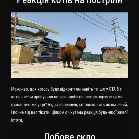
Можливо, для когось буде відкриттям навіть те, що у GTA 5 є
коти, але ви пробували колись зробити постріл поруч із цими
пухнастиками у грі? Будьте впевнені, кіт підскочить як шалений,
і почне від вас тікати. Цілком очікувана реакція будь-якої живої
істоти.
Лобове скло