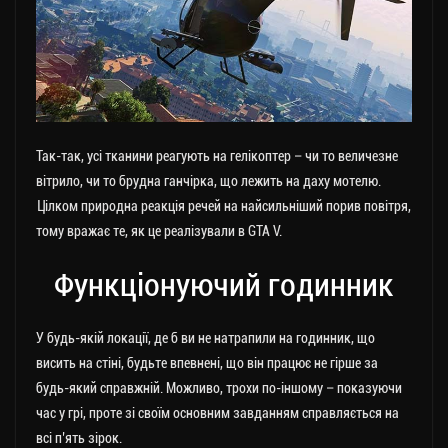
Так-так, усі тканини реагують на гелікоптер – чи то величезне
вітрило, чи то брудна ганчірка, що лежить на даху мотелю.
Цілком природна реакція речей на найсильніший порив повітря,
тому вражає те, як це реалізували в GTA V.
Функціонуючий годинник
У будь-якій локації, де б ви не натрапили на годинник, що
висить на стіні, будьте впевнені, що він працює не гірше за
будь-який справжній. Можливо, трохи по-іншому – показуючи
час у грі, проте зі своїм основним завданням справляється на
всі п’ять зірок.