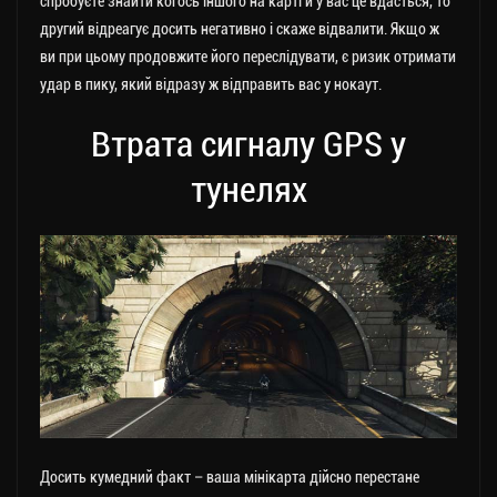
спробуєте знайти когось іншого на карті й у вас це вдасться, то
другий відреагує досить негативно і скаже відвалити. Якщо ж
ви при цьому продовжите його переслідувати, є ризик отримати
удар в пику, який відразу ж відправить вас у нокаут.
Втрата сигналу GPS у
тунелях
Досить кумедний факт – ваша мінікарта дійсно перестане