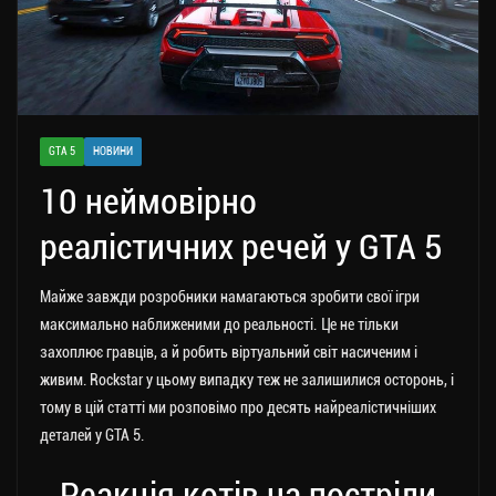
GTA 5
НОВИНИ
10 неймовірно
реалістичних речей у GTA 5
Майже завжди розробники намагаються зробити свої ігри
максимально наближеними до реальності. Це не тільки
захоплює гравців, а й робить віртуальний світ насиченим і
живим.
Rockstar у цьому випадку теж не залишилися осторонь, і
тому в цій статті ми розповімо про десять найреалістичніших
деталей у GTA 5.
Реакція котів на постріли