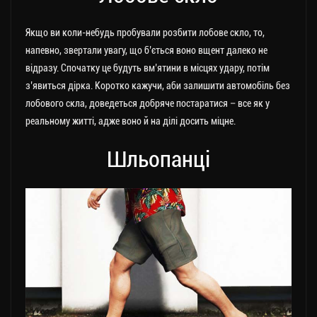
Якщо ви коли-небудь пробували розбити лобове скло, то,
напевно, звертали увагу, що б’ється воно вщент далеко не
відразу. Спочатку це будуть вм’ятини в місцях удару, потім
з’явиться дірка. Коротко кажучи, аби залишити автомобіль без
лобового скла, доведеться добряче постаратися – все як у
реальному житті, адже воно й на ділі досить міцне.
Шльопанці