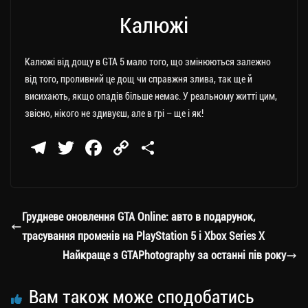
Калюжі
Калюжі від дощу в GTA 5 мало того, що змінюються залежно
від того, проливний це дощ чи справжня злива, так ще й
висихають, якщо опадів більше немає. У реальному житті цим,
звісно, нікого не здивуєш, але в грі – ще і як!
Te
T
Fa
C
П
le
wi
ce
op
о
gr
tt
bo
y
ді
a
er
ok
Li
ли
Грудневе оновлення GTA Online: авто в подарунок,
m
nk
ти
трасування променів на PlayStation 5 і Xbox Series X
ся
Найкраще з GTAPhotography за останні пів року
Вам також може сподобатись