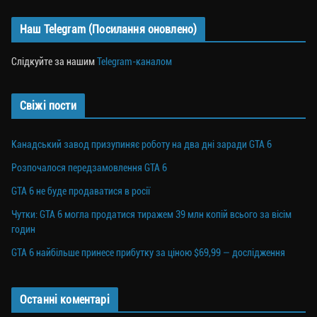
Наш Telegram (Посилання оновлено)
Слідкуйте за нашим
Telegram-каналом
Свіжі пости
Канадський завод призупиняє роботу на два дні заради GTA 6
Розпочалося передзамовлення GTA 6
GTA 6 не буде продаватися в росії
Чутки: GTA 6 могла продатися тиражем 39 млн копій всього за вісім
годин
GTA 6 найбільше принесе прибутку за ціною $69,99 — дослідження
Останні коментарі