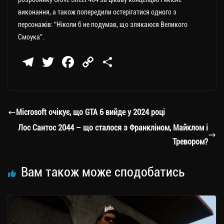
виконання, а також попередили остерігатися одного з
персонажів: “Ніколи б не подумав, що злякаюся Великого
Смоука”.
Te
T
Fa
C
П
le
wi
ce
op
о
gr
tt
bo
y
ді
a
er
ok
Li
ли
Microsoft очікує, що GTA 6 вийде у 2024 році
m
nk
ти
Лос Сантос 2044 – що сталося з Франкліном, Майклом і
ся
Тревором?
Вам також може сподобатись