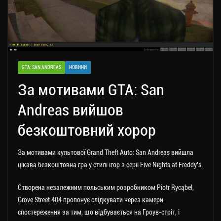
GTA: SAN ANDREAS
НОВИНИ
За мотивами GTA: San
Andreas вийшов
безкоштовний хорор
За мотивами культової Grand Theft Auto: San Andreas вийшла
цікава безкоштовна гра у стилі ігор з серії Five Nights at Freddy’s.
Створена незалежним польським розробником Piotr Rycąbel,
Grove Street 404 пропонує слідкувати через камери
спостереження за тим, що відбувається на Гроув-стріт, і