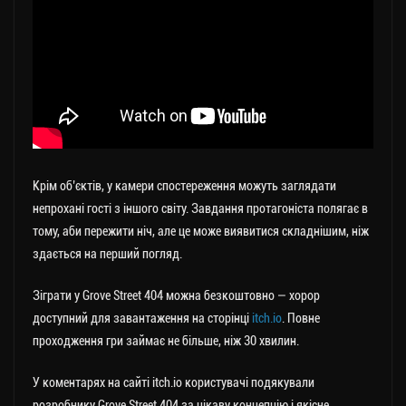
Крім об’єктів, у камери спостереження можуть заглядати
непрохані гості з іншого світу. Завдання протагоніста полягає в
тому, аби пережити ніч, але це може виявитися складнішим, ніж
здається на перший погляд.
Зіграти у Grove Street 404 можна безкоштовно — хорор
доступний для завантаження на сторінці
itch.io
. Повне
проходження гри займає не більше, ніж 30 хвилин.
У коментарях на сайті itch.io користувачі подякували
розробнику Grove Street 404 за цікаву концепцію і якісне