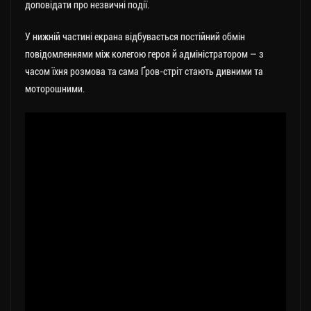
доповідати про незвичні події.
У нижній частині екрана відбувається постійний обмін
повідомленнями між колегою героя й адміністратором — з
часом їхня розмова та сама Ґров-стріт стають дивними та
моторошними.