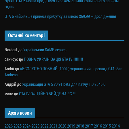
Чутки: GTA 6 могла продатися тиражем 39 млн копій всього за вісім
годин
GTA 6 найбільше принесе прибутку за ціною $69,99 — дослідження
Останні коментарі
Nordost
до
Український SAMP сервер
санчоус
до
ПОВНА УКРАЇНІЗАЦІЯ GTA IV!!!!!!!!!!!!
Andrii
до
АБСОЛЮТНО ПОВНИЙ (100%) український переклад GTA: San
Andreas
Андрій
до
Українізація GTA 5 v0.91 beta для патчу 1.0.2545.0
макс
до
GTA IV ОФІЦІЙНО ВИЙДЕ НА PC !!!
Архів новин
2026
2025
2024
2023
2022
2021
2020
2019
2018
2017
2016
2015
2014