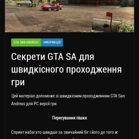
GTA: SAN ANDREAS
ІНФОРМАЦІЯ
Секрети GTA SA для
швидкісного проходження
гри
Цей матеріал допоможе зі швидкісним проходженням GTA San
Andreas для PC версії гри.
Пересування пішки
Спринт набагато швидше за звичайний біг і його до того ж