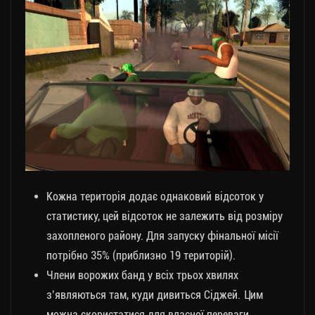
Кожна територія додає однаковий відсоток у
статистику, цей відсоток не залежить від розміру
захопленого району. Для запуску фінальної місії
потрібно 35% (приблизно 19 територій).
Члени ворожих банд у всіх трьох хвилях
з’являються там, куди дивиться Сіджей. Цим
можна скористатися для власної переваги.