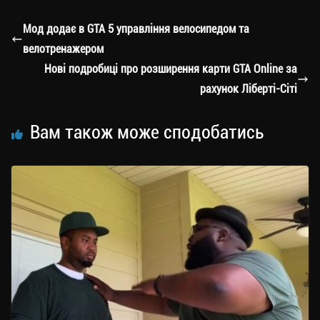
gr
tt
bo
y
ді
a
er
ok
Li
ли
Мод додає в GTA 5 управління велосипедом та
m
nk
ти
велотренажером
ся
Нові подробиці про розширення карти GTA Online за
рахунок Ліберті-Сіті
Вам також може сподобатись