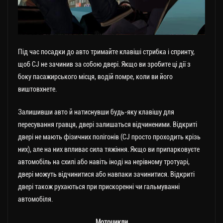
Під час посадки до авто тримайте клавіші стрибка і спринту,
щоб CJ не зачинив за собою двері. Якщо ви зробите ці дії з
боку пасажирського місця, водій помре, коли ви його
виштовхнете.
Залишивши авто й натиснувши будь-яку клавішу для
пересування гравця, двері залишаться відчиненими. Відкриті
двері не мають фізичних полігонів (CJ просто проходить крізь
них), але на них впливає сила тяжіння. Якщо ви припарковуєте
автомобіль на схилі або навіть іноді на нерівному тротуарі,
двері можуть відчинитися або навпаки зачинитися. Відкриті
двері також рухаються при прискоренні чи гальмуванні
автомобіля.
Мотоцикли