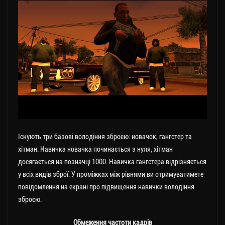
Існують три базові володіння зброєю: новачок, гангстер та
хітман. Навичка новачка починається з нуля, хітман
досягається на позначці 1000. Навичка гангстера відрізняється
у всіх видів зброї. У проміжках між рівнями ви отримуватимете
повідомлення на екрані про підвищення навички володіння
зброєю.
Обмеження частоти кадрів