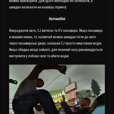
можна прискорити. Для цього необхідно не затискати, а
швидко натискати на клавішу спринту.
Автомобілі
Викрадаючи авто, CJ витягає та б’є пасажира. Якщо пасажира
в машині немає, то зазвичай можна швидше сісти до авто
через пасажирські двері, оскільки CJ просто виштовхне водія.
Якщо обидва місця зайняті, для економії часу рекомендується
вистрілити у лобове скло та вбити водія.