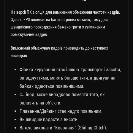
На версії ПК є опція для вимкнення обмеження частоти кадрів.
Однак, FPS впливає на багато ігрових механік, тому для
швидкісного проходження бажано грати з увімкненим
обмежувачем кадрів.
Вимкнений обмежувач кадрів призводить до наступних
наслідків:
Фізика керування стає іншою, транспортні засоби,
за відчуттями, мають більше тяги, а двигуни на
байках здаються повільнішими.
CJ іноді може випадково померти того, як
залазить на об’єкти.
Плавання/Дайвінг стає надто повільним.
Ви швидше падаєте з висоти.
Важче виконати “Ковзання” (Sliding Glitch).