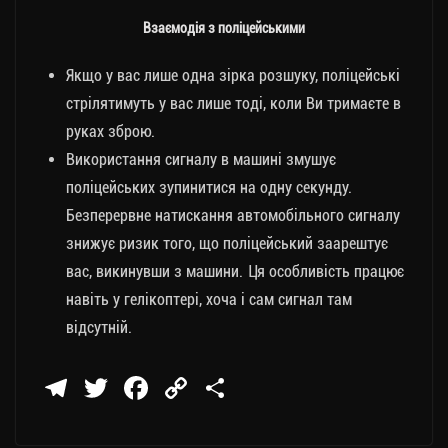
Взаємодія з поліцейськими
Якщо у вас лише одна зірка розшуку, поліцейські
стрілятимуть у вас лише тоді, коли Ви тримаєте в
руках зброю.
Використання сигналу в машині змушує
поліцейських зупинитися на одну секунду.
Безперервне натискання автомобільного сигналу
знижує ризик того, що поліцейський заарештує
вас, викинувши з машини. Ця особливість працює
навіть у гелікоптері, хоча і сам сигнал там
відсутній.
Te
T
Fa
C
П
le
wi
ce
op
о