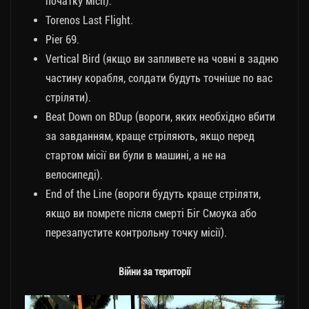
початку місії).
Torenos Last Flight.
Pier 69.
Vertical Bird (якщо ви запливете на човні в задню
частину корабля, солдати будуть точніше по вас
стріляти).
Beat Down on BDup (вороги, яких необхідно вбити
за завданням, краще стріляють, якщо перед
стартом місії ви були в машині, а не на
велосипеді).
End of the Line (вороги будуть краще стріляти,
якщо ви помрете після смерті Біг Смоука або
перезапустите контрольну точку місії).
Війни за території