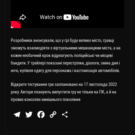
Розробники анонсували, що у грі буде велике місто, гравці
зможуть взаємодіяти з віртуальними мешканцями міста, а на
кожен необачний крок відреагують поліцейські чи місцеві
бандити. У трейлері показані перестрілки, діалоги, зміна дня і
ночі, купівля одягу для персонажа і кастомізація автомобілів.
Відкрите тестування гри заплановано на 17 листопада 2022
року. Автори планують випустити гру не тільки на ПК, а й на
ігрових консолях нинішнього покоління
Te
T
Fa
C
П
le
wi
ce
op
о
gr
tt
bo
y
ді