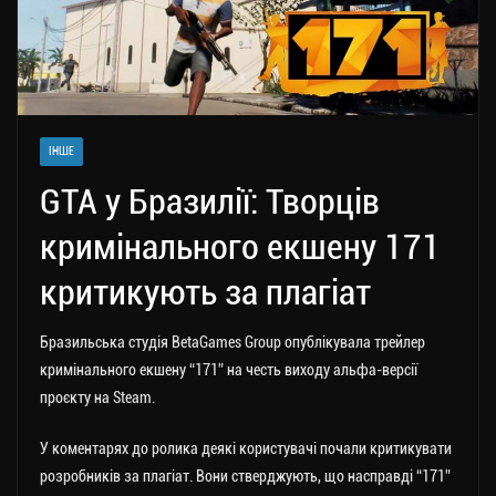
ІНШЕ
GTA у Бразилії: Творців
кримінального екшену 171
критикують за плагіат
Бразильська студія BetaGames Group опублікувала трейлер
кримінального екшену “171” на честь виходу альфа-версії
проєкту на Steam.
У коментарях до ролика деякі користувачі почали критикувати
розробників за плагіат. Вони стверджують, що насправді “171”