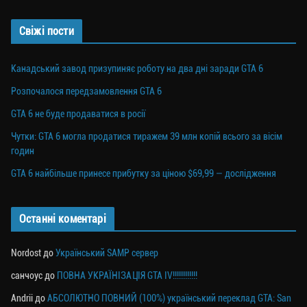
Свіжі пости
Канадський завод призупиняє роботу на два дні заради GTA 6
Розпочалося передзамовлення GTA 6
GTA 6 не буде продаватися в росії
Чутки: GTA 6 могла продатися тиражем 39 млн копій всього за вісім
годин
GTA 6 найбільше принесе прибутку за ціною $69,99 — дослідження
Останні коментарі
Nordost
до
Український SAMP сервер
санчоус
до
ПОВНА УКРАЇНІЗАЦІЯ GTA IV!!!!!!!!!!!!
Andrii
до
АБСОЛЮТНО ПОВНИЙ (100%) український переклад GTA: San