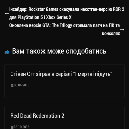
a
er
ok
Li
ли
Інсайдер: Rockstar Games скасувала некстген-версію RDR 2
m
nk
ти
для PlayStation 5 і Xbox Series X
ся
Оновлена версія GTA: The Trilogy отримала патч на ПК та
консолях
Вам також може сподобатись
Стівен Огг зіграв в серіалі “І мертві підуть”
05.04.2016
Red Dead Redemption 2
18.10.2016