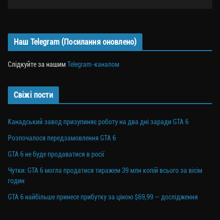
Наш Telegram (Посилання оновлено)
Слідкуйте за нашим
Telegram-каналом
Свіжі пости
Канадський завод призупиняє роботу на два дні заради GTA 6
Розпочалося передзамовлення GTA 6
GTA 6 не буде продаватися в росії
Чутки: GTA 6 могла продатися тиражем 39 млн копій всього за вісім
годин
GTA 6 найбільше принесе прибутку за ціною $69,99 — дослідження