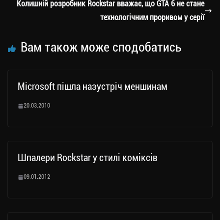
m
nk
ти
Колишній розробник Rockstar вважає, що GTA 6 не стане
ся
технологічним проривом у серії
Вам також може сподобатись
Microsoft пішла назустріч меншинам
20.03.2010
Шпалери Rockstar у стилі коміксів
09.01.2012