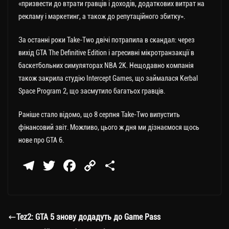
«призвести до втрати гравців і доходів, додаткових витрат на
рекламу і маркетинг, а також до репутаційного збитку».
За останні роки Take-Two двічі потрапила в скандал: через
вихід GTA The Definitive Edition і агресивні мікротранзакції в
баскетбольних симуляторах NBA 2K. Нещодавно компанія
також закрила студію Intercept Games, що займалася Kerbal
Space Program 2, що засмутило багатьох гравців.
Раніше стало відомо, що 8 серпня Take-Two випустить
фінансовий звіт. Можливо, цього ж дня ми дізнаємося щось
нове про GTA 6.
Te
T
Fa
C
П
le
wi
ce
op
о
gr
tt
bo
y
ді
a
er
ok
Li
ли
Tez2: GTA 5 знову додадуть до Game Pass