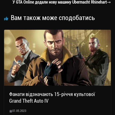
m
nk
ти
У GTA Online додали нову машину Ubermacht Rhinehart
ся
Вам також може сподобатись
Фанати відзначають 15-річчя культової
Grand Theft Auto IV
01.05.2023