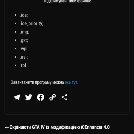
Підтримувані типи файлів:
.ide;
.ide_priority;
.img;
.gxt;
.wpl;
.asi;
.rpf.
Завантажити програму можна
ось тут.
Te
T
Fa
C
П
le
wi
ce
op
о
gr
tt
bo
y
ді
a
er
ok
Li
ли
Скріншоти GTA IV із модифікацією iCEnhancer 4.0