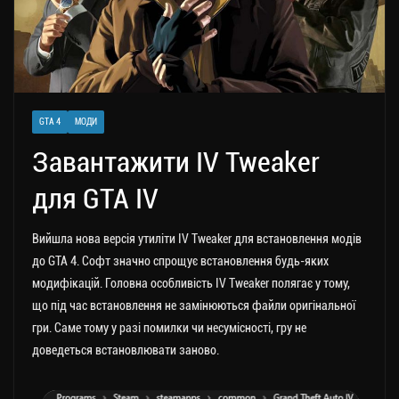
GTA 4
МОДИ
Завантажити IV Tweaker
для GTA IV
Вийшла нова версія утиліти IV Tweaker для встановлення модів
до GTA 4. Софт значно спрощує встановлення будь-яких
модифікацій.
Головна особливість IV Tweaker полягає у тому,
що під час встановлення не замінюються файли оригінальної
гри. Саме тому у разі помилки чи несумісності, гру не
доведеться встановлювати заново.