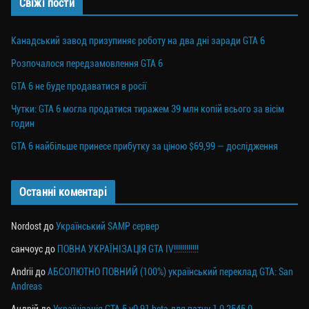
Свіжі пости
Канадський завод призупиняє роботу на два дні заради GTA 6
Розпочалося передзамовлення GTA 6
GTA 6 не буде продаватися в росії
Чутки: GTA 6 могла продатися тиражем 39 млн копій всього за вісім
годин
GTA 6 найбільше принесе прибутку за ціною $69,99 — дослідження
Останні коментарі
Nordost
до
Український SAMP сервер
санчоус
до
ПОВНА УКРАЇНІЗАЦІЯ GTA IV!!!!!!!!!!!!
Andrii
до
АБСОЛЮТНО ПОВНИЙ (100%) український переклад GTA: San
Andreas
Андрій
до
Українізація GTA 5 v0.91 beta для патчу 1.0.2545.0