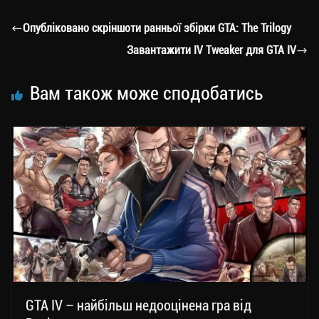
gr
tt
bo
y
ді
a
er
ok
Li
ли
Опубліковано скріншоти ранньої збірки GTA: The Trilogy
m
nk
ти
Завантажити IV Tweaker для GTA IV
ся
Вам також може сподобатись
GTA IV – найбільш недооцінена гра від