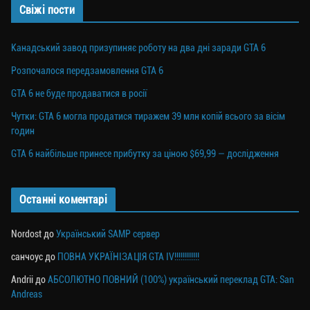
Свіжі пости
Канадський завод призупиняє роботу на два дні заради GTA 6
Розпочалося передзамовлення GTA 6
GTA 6 не буде продаватися в росії
Чутки: GTA 6 могла продатися тиражем 39 млн копій всього за вісім
годин
GTA 6 найбільше принесе прибутку за ціною $69,99 — дослідження
Останні коментарі
Nordost
до
Український SAMP сервер
санчоус
до
ПОВНА УКРАЇНІЗАЦІЯ GTA IV!!!!!!!!!!!!
Andrii
до
АБСОЛЮТНО ПОВНИЙ (100%) український переклад GTA: San
Andreas