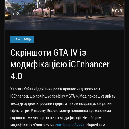
GTA 4
МОДИ
Скріншоти GTA IV із
модифікацією iCEnhancer
4.0
Хассам Кейлані декілька років працює над проєктом
iCEnhancer, що поліпшує графіку у GTA 4. Мод покращує якість
текстур будівель, рослин і доріг, а також покращує візуальні
ефекти гри. У своєму Discord модер поділився вражаючими
скріншотами четвертої версії модифікації.
Незабаром
модифікація з’явиться на
сайті розробника.
Наразі там