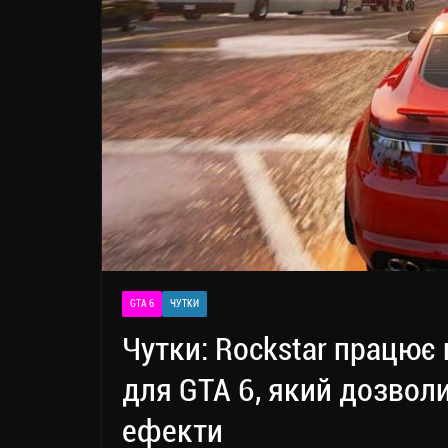
GTA 6
ЧУТКИ
Чутки: Rockstar працює
для GTA 6, який дозвол
ефекти