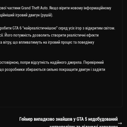
ової частини Grand Theft Auto. Якщо вірити новому інформаційному
ійніший ігровий двигун (рушій).
робити GTA 6 “найреалістичнішою” серед усіх ігор з відкритим світом.
сії. Його потужність дозволить створити реалістичні ефекти
вітру, що впливатимуть на ігровий процес та поведінку
товірною, попри відсутність надійного джерела. Перевірений
, що розробники збираються сильно покращити двигун і задіяти
Геймер випадково знайшов у GTA 5 недобудований