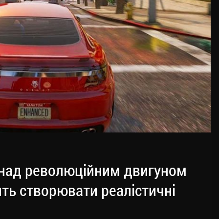
 над революційним двигуном
ить створювати реалістичні