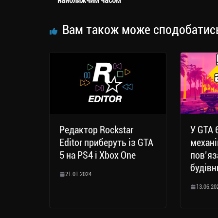
m
nk
ти
найближчим часом
ся
Вам також може сподобатис
Редактор Rockstar
У GTA 
Editor приберуть із GTA
механі
5 на PS4 і Xbox One
пов’яз
будів
21.01.2024
13.06.20