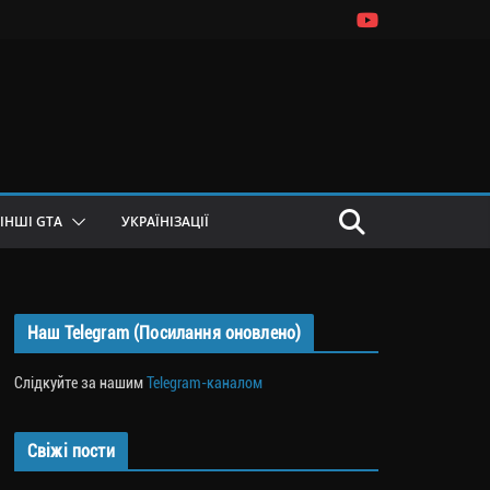
ІНШІ GTA
УКРАЇНІЗАЦІЇ
Наш Telegram (Посилання оновлено)
Слідкуйте за нашим
Telegram-каналом
Свіжі пости