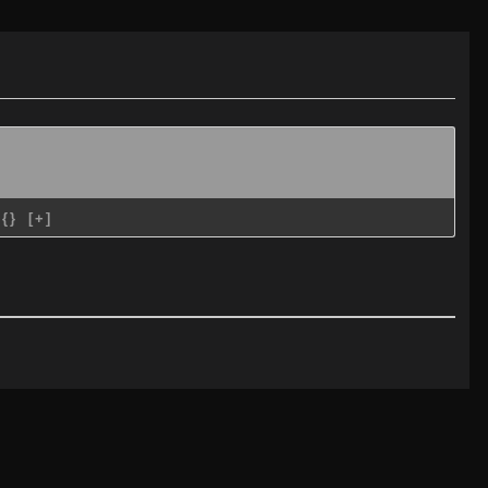
{}
[+]