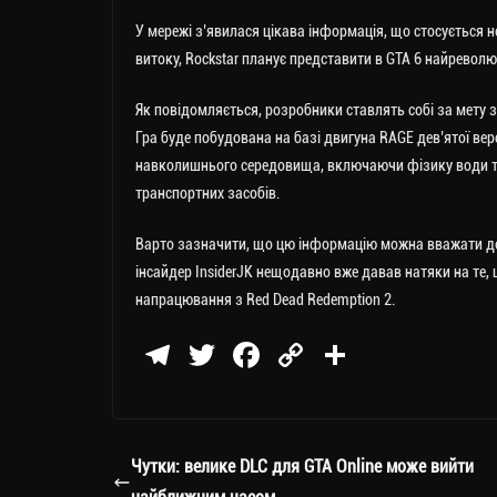
У мережі з’явилася цікава інформація, що стосується н
витоку, Rockstar планує представити в GTA 6 найреволюц
Як повідомляється, розробники ставлять собі за мету з
Гра буде побудована на базі двигуна RAGE дев’ятої вер
навколишнього середовища, включаючи фізику води та 
транспортних засобів.
Варто зазначити, що цю інформацію можна вважати дос
інсайдер InsiderJK нещодавно вже давав натяки на те
напрацювання з Red Dead Redemption 2.
Te
T
Fa
C
П
le
wi
ce
op
о
gr
tt
bo
y
ді
a
er
ok
Li
ли
Чутки: велике DLC для GTA Online може вийти