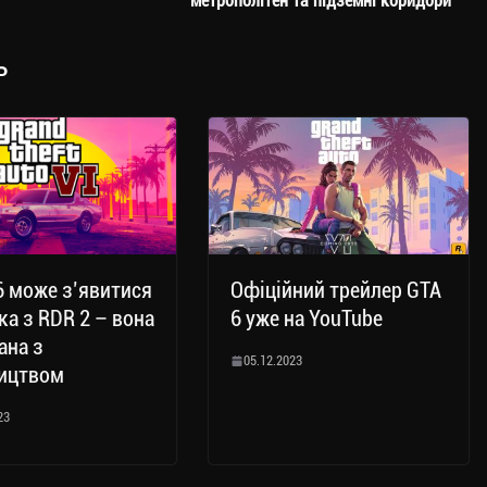
метрополітен та підземні коридори
ь
6 може з’явитися
Офіційний трейлер GTA
ка з RDR 2 – вона
6 уже на YouTube
ана з
05.12.2023
ництвом
23