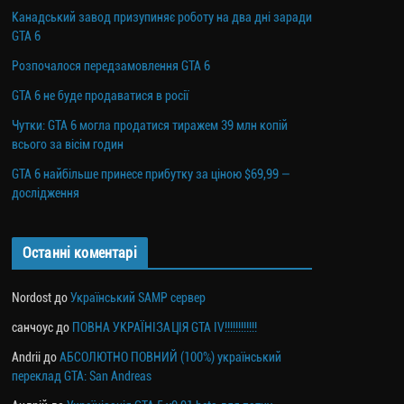
Канадський завод призупиняє роботу на два дні заради
GTA 6
Розпочалося передзамовлення GTA 6
GTA 6 не буде продаватися в росії
Чутки: GTA 6 могла продатися тиражем 39 млн копій
всього за вісім годин
GTA 6 найбільше принесе прибутку за ціною $69,99 —
дослідження
Останні коментарі
Nordost
до
Український SAMP сервер
санчоус
до
ПОВНА УКРАЇНІЗАЦІЯ GTA IV!!!!!!!!!!!!
Andrii
до
АБСОЛЮТНО ПОВНИЙ (100%) український
переклад GTA: San Andreas