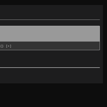
{}
[+]