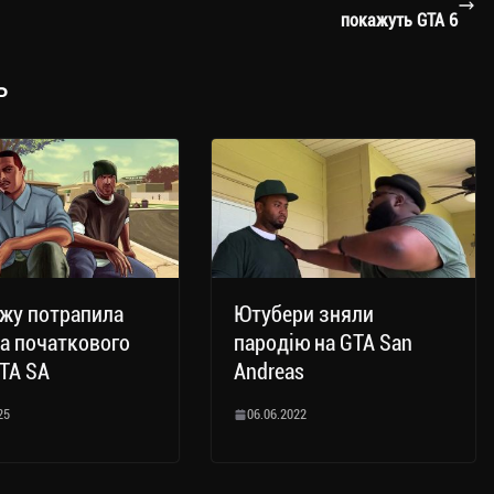
покажуть GTA 6
ь
жу потрапила
Ютубери зняли
а початкового
пародію на GTA San
TA SA
Andreas
25
06.06.2022