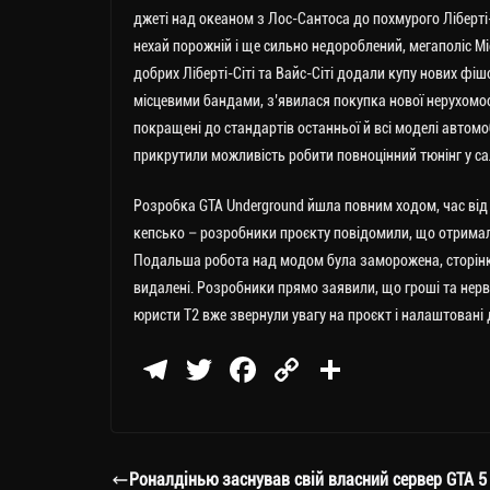
джеті над океаном з Лос-Сантоса до похмурого Ліберті-С
нехай порожній і ще сильно недороблений, мегаполіс Mi
добрих Ліберті-Сіті та Вайс-Сіті додали купу нових ф
місцевими бандами, з’явилася покупка нової нерухомос
покращені до стандартів останньої й всі моделі автомо
прикрутили можливість робити повноцінний тюнінг у сал
Розробка GTA Underground йшла повним ходом, час від ч
кепсько – розробники проєкту повідомили, що отримали
Подальша робота над модом була заморожена, сторінка
видалені. Розробники прямо заявили, що гроші та нер
юристи T2 вже звернули увагу на проєкт і налаштовані 
Te
T
Fa
C
П
le
wi
ce
op
о
gr
tt
bo
y
ді
a
er
ok
Li
ли
Роналдінью заснував свій власний сервер GTA 5