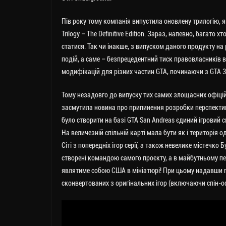
Пів року тому компанія випустила оновлену трилогію, як
Trilogy – The Definitive Edition. Зараз, напевно, багато
статися. Так чи інакше, з випуском даного продукту на
подій, а саме – безпрецедентний тиск правовласників 
модифікацій для різних частин GTA, починаючи з GTA 3 
Тому незадовго до випуску тих самих злощасних офіційни
засмутила новина про припинення розробки перспектив
було створити на базі GTA San Andreas єдиний ігровий св
На величезній спільній карті мала бути як і територія о
Сіті з попередніх ігор серії, а також невелике містечко Б
створені командою самого проєкту, а в майбутньому пе
являтиме собою США в мініатюрі! При цьому надавши гра
сконвертованих з оригінальних ігор (включаючи спін-оффи 