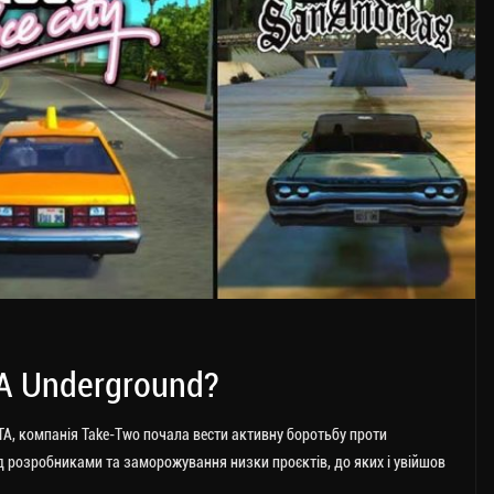
A Underground?
TA, компанія Take-Two почала вести активну боротьбу проти
д розробниками та заморожування низки проєктів, до яких і увійшов