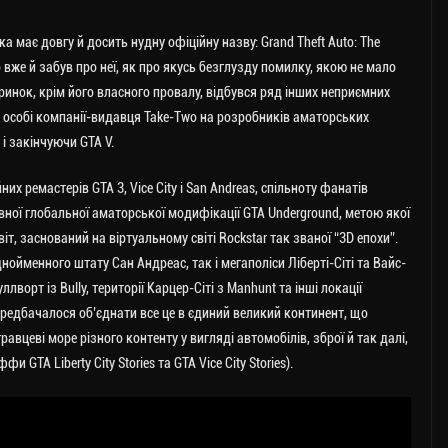
а має довгу й досить нудну офіційну назву: Grand Theft Auto: The
 хто вже й забув про неї, як про якусь безглузду помилку, якою не мало
 ринок, крім його власного провалу, відбувся ряд інших неприємних
в особі компанії-видавця Take-Two на розробників аматорських
і закінчуючи GTA V.
х ремастерів GTA 3, Vice City і San Andreas, спільноту фанатів
ної глобальної аматорської модифікації GTA Underground, метою якої
іт, заснований на віртуальному світі Rockstar так званої “3D епохи”.
днойменного штату Сан Андреас, так і мегаполіси Ліберті-Сіті та Вайс-
уллворт із Bully, території Карцер-Сіті з Manhunt та інші локації
редбачалося об’єднати все це в єдиний великий континент, що
вцеві море різного контенту у вигляді автомобілів, зброї й так далі,
GTA Liberty City Stories та GTA Vice City Stories).