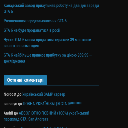
Канадський завод призупиняє роботу на два дні заради
GTA 6
Розпочалося передзамовлення GTA 6
GTA 6 не буде продаватися в росії
Чутки: GTA 6 могла продатися тиражем 39 млн копій
всього за вісім годин
GTA 6 найбільше принесе прибутку за ціною $69,99 —
дослідження
Останні коментарі
Nordost
до
Український SAMP сервер
санчоус
до
ПОВНА УКРАЇНІЗАЦІЯ GTA IV!!!!!!!!!!!!
Andrii
до
АБСОЛЮТНО ПОВНИЙ (100%) український
переклад GTA: San Andreas