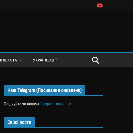
ІНШІ GTA
УКРАЇНІЗАЦІЇ
Наш Telegram (Посилання оновлено)
Слідкуйте за нашим
Telegram-каналом
Свіжі пости