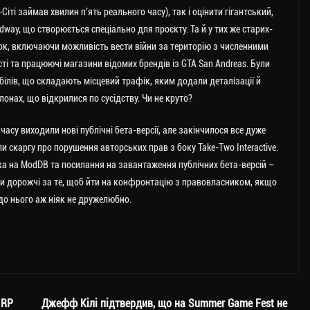
іті займав хвилин п’ять реального часу), так і оцінити гігантський,
dway, що створюється спеціально для проєкту. Та й у тих же старих-
ішок, включаючи можливість вести війни за територію з численними
ті та працюючі магазини відомих брендів із GTA San Andreas. Були
білів, що складають місцевий трафік, яким додали деталізації й
онах, що відкрилися по сусідству. Чи не круто?
асу виходили нові публічні бета-версії, але закінчилося все дуже
 скаргу про порушення авторських прав з боку Take-Two Interactive.
 на ModDB та посилання на завантаження публічних бета-версій –
ви дорожчі за те, щоб йти на конфронтацію з правовласником, якщо
до нього аж ніяк не дружелюбно.
 RP
Джефф Кілі підтвердив, що на Summer Game Fest не