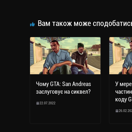
m
nk
ти
ся
Вам також може сподобатис
Чому GTA: San Andreas
У мере
заслуговує на сиквел?
частин
коду G
22.07.2022
26.02.20