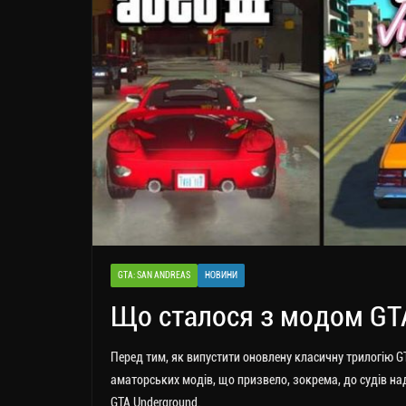
GTA: SAN ANDREAS
НОВИНИ
Що сталося з модом GT
Перед тим, як випустити оновлену класичну трилогію G
аматорських модів, що призвело, зокрема, до судів на
GTA Underground.