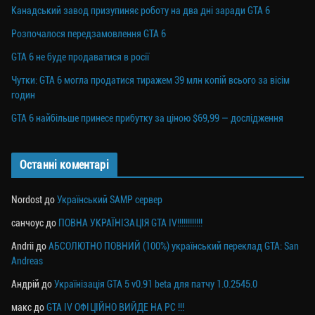
Канадський завод призупиняє роботу на два дні заради GTA 6
Розпочалося передзамовлення GTA 6
GTA 6 не буде продаватися в росії
Чутки: GTA 6 могла продатися тиражем 39 млн копій всього за вісім
годин
GTA 6 найбільше принесе прибутку за ціною $69,99 — дослідження
Останні коментарі
Nordost
до
Український SAMP сервер
санчоус
до
ПОВНА УКРАЇНІЗАЦІЯ GTA IV!!!!!!!!!!!!
Andrii
до
АБСОЛЮТНО ПОВНИЙ (100%) український переклад GTA: San
Andreas
Андрій
до
Українізація GTA 5 v0.91 beta для патчу 1.0.2545.0
макс
до
GTA IV ОФІЦІЙНО ВИЙДЕ НА PC !!!