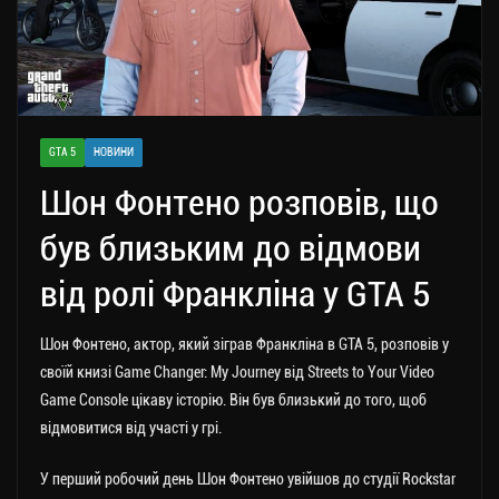
GTA 5
НОВИНИ
Шон Фонтено розповів, що
був близьким до відмови
від ролі Франкліна у GTA 5
Шон Фонтено, актор, який зіграв Франкліна в GTA 5, розповів у
своїй книзі Game Changer: My Journey від Streets to Your Video
Game Console цікаву історію. Він був близький до того, щоб
відмовитися від участі у грі.
У перший робочий день Шон Фонтено увійшов до студії Rockstar