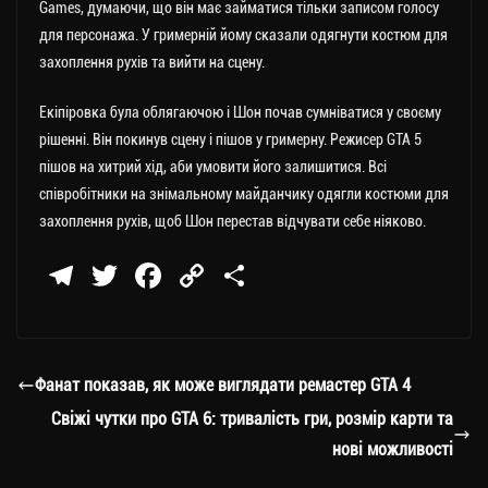
Games, думаючи, що він має займатися тільки записом голосу
для персонажа. У гримерній йому сказали одягнути костюм для
захоплення рухів та вийти на сцену.
Екіпіровка була облягаючою і Шон почав сумніватися у своєму
рішенні. Він покинув сцену і пішов у гримерну. Режисер GTA 5
пішов на хитрий хід, аби умовити його залишитися. Всі
співробітники на знімальному майданчику одягли костюми для
захоплення рухів, щоб Шон перестав відчувати себе ніяково.
Te
T
Fa
C
П
le
wi
ce
op
о
gr
tt
bo
y
ді
a
er
ok
Li
ли
Фанат показав, як може виглядати ремастер GTA 4
m
nk
ти
Свіжі чутки про GTA 6: тривалість гри, розмір карти та
ся
нові можливості