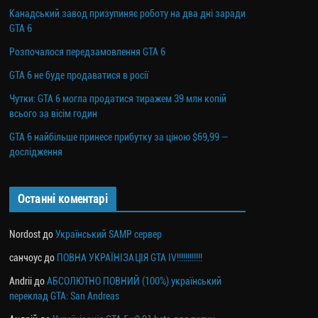
Канадський завод призупиняє роботу на два дні заради
GTA 6
Розпочалося передзамовлення GTA 6
GTA 6 не буде продаватися в росії
Чутки: GTA 6 могла продатися тиражем 39 млн копій
всього за вісім годин
GTA 6 найбільше принесе прибутку за ціною $69,99 —
дослідження
Останні коментарі
Nordost
до
Український SAMP сервер
санчоус
до
ПОВНА УКРАЇНІЗАЦІЯ GTA IV!!!!!!!!!!!!
Andrii
до
АБСОЛЮТНО ПОВНИЙ (100%) український
переклад GTA: San Andreas