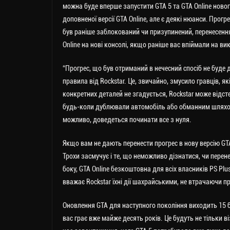
можна буде вперше запустити GTA 5 та GTA Online новог
доповненої версії GTA Online, але є деякі нюанси. Про
був раніше заблокований чи призупинений, перенесенн
Online на нові консолі, якщо раніше вас впіймали на вик
“Прогрес, що був отриманий в нечесний спосіб не буде
правила від Rockstar. Це, звичайно, змусило гравців, 
конкретних деталей не згадується, Rockstar може відс
будь-коли дублювали автомобіль або обманним шляхом 
можливо, доведеться починати все з нуля.
Якщо вам не дають перенести прогрес в нову версію GTA
Трохи засмучує і те, що неможливо дізнатися, чи перен
боку, GTA Online безкоштовна для всіх власників PS Plu
вважає Rockstar їхні дії шахрайськими, не втрачаючи п
Оновлення GTA для наступного покоління виходить 15 бер
вас грає вже майже десять років. Це будуть не тільки 