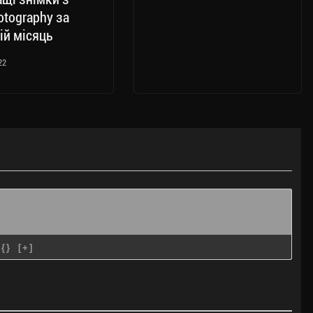
tography за
ій місяць
22
{}
[+]