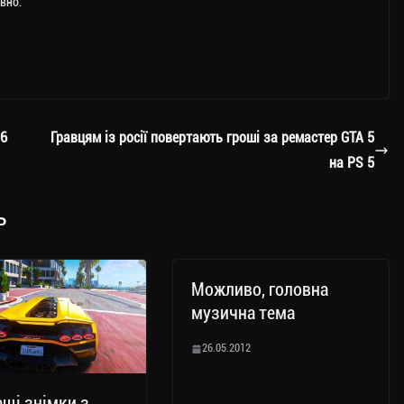
вно.
 6
Гравцям із росії повертають гроші за ремастер GTA 5
на PS 5
ь
Можливо, головна
музична тема
26.05.2012
щі знімки з