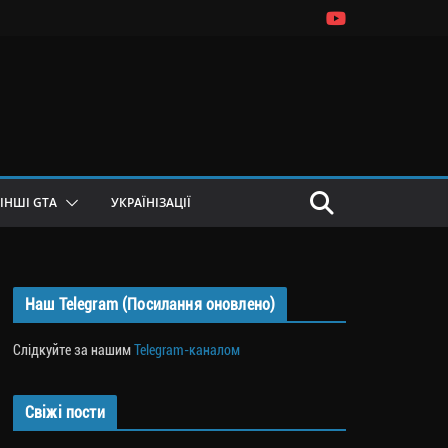
ІНШІ GTA
УКРАЇНІЗАЦІЇ
Наш Telegram (Посилання оновлено)
Слідкуйте за нашим
Telegram-каналом
Свіжі пости