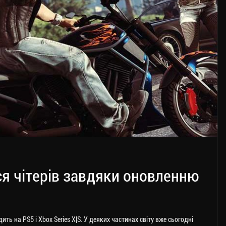
ся чітерів завдяки оновленню
ить на PS5 і Xbox Series X|S. У деяких частинах світу вже сьогодні