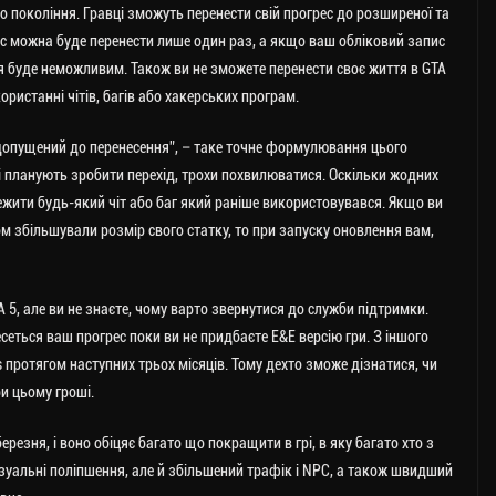
о покоління.
Гравці зможуть перенести свій прогрес до розширеної та
грес можна буде перенести лише один раз, а якщо ваш обліковий запис
я буде неможливим. Також ви не зможете перенести своє життя в GTA
ористанні чітів, багів або хакерських програм.
 допущений до перенесення”, – таке точне формулювання цього
які планують зробити перехід, трохи похвилюватися. Оскільки жодних
тежити будь-який чіт або баг який раніше використовувався. Якщо ви
збільшували розмір свого статку, то при запуску оновлення вам,
 5, але ви не знаєте, чому варто звернутися до служби підтримки.
есеться ваш прогрес поки ви не придбаєте E&E версію гри. З іншого
s протягом наступних трьох місяців. Тому дехто зможе дізнатися, чи
ри цьому гроші.
езня, і воно обіцяє багато що покращити в грі, в яку багато хто з
візуальні поліпшення, але й збільшений трафік і NPC, а також швидший