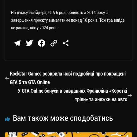
На думку інсайдера, GTA 6 розробляють з 2014 року, а
завершення проєкту вимагатиме понад 10 років. Тож гра вийде
не раніше, ніж у 2024 році.
Te
T
Fa
C
П
le
wi
ce
op
о
gr
tt
bo
y
ді
a
er
ok
Li
ли
Rockstar Games розкрила нові подробиці про покращені
m
nk
ти
GTA 5 та GTA Online
ся
У GTA Online бонуси в завданнях Франкліна «Короткі
тріпи» та знижки на авто
Вам також може сподобатись