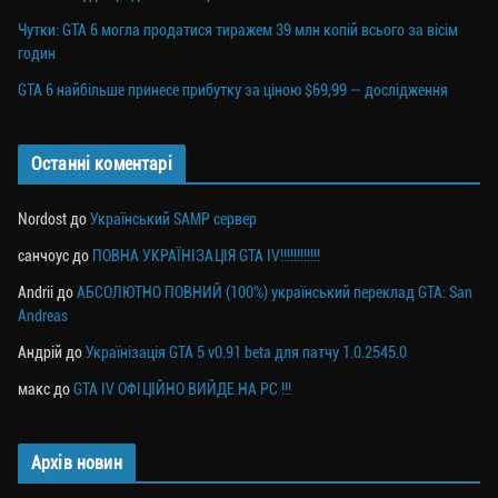
Чутки: GTA 6 могла продатися тиражем 39 млн копій всього за вісім
годин
GTA 6 найбільше принесе прибутку за ціною $69,99 — дослідження
Останні коментарі
Nordost
до
Український SAMP сервер
санчоус
до
ПОВНА УКРАЇНІЗАЦІЯ GTA IV!!!!!!!!!!!!
Andrii
до
АБСОЛЮТНО ПОВНИЙ (100%) український переклад GTA: San
Andreas
Андрій
до
Українізація GTA 5 v0.91 beta для патчу 1.0.2545.0
макс
до
GTA IV ОФІЦІЙНО ВИЙДЕ НА PC !!!
Архів новин