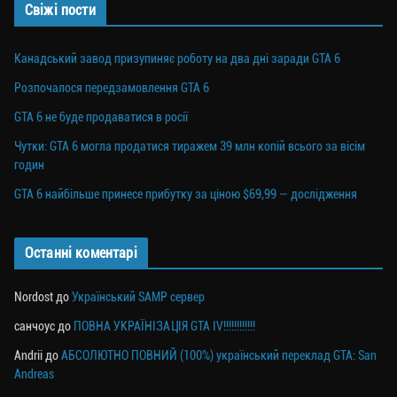
Свіжі пости
Канадський завод призупиняє роботу на два дні заради GTA 6
Розпочалося передзамовлення GTA 6
GTA 6 не буде продаватися в росії
Чутки: GTA 6 могла продатися тиражем 39 млн копій всього за вісім
годин
GTA 6 найбільше принесе прибутку за ціною $69,99 — дослідження
Останні коментарі
Nordost
до
Український SAMP сервер
санчоус
до
ПОВНА УКРАЇНІЗАЦІЯ GTA IV!!!!!!!!!!!!
Andrii
до
АБСОЛЮТНО ПОВНИЙ (100%) український переклад GTA: San
Andreas