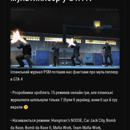
Іспанський журнал PSM потішив нас фактами про мультиплеєр
в GTA 4
• Розробники зроблять 15 режимів онлайн гри, але іспанські
журналюги шпільнули тільки 7 (були б українці, вони б ще й гру
вкрали
• Називаються режими: Hangman’s NOOSE, Car Jack City, Bomb
da Base, Bomb da Base II, Mafia Work, Team Mafia Work,