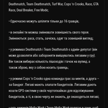
Deathmatch, Team Deathmatch, Turf War, Cops ‘n Crooks, Race, GTA
Race, Deal Breaker, Free Mode;
• Одночасно можуть шпіляти тільки до 16 гравців;
• в онлайні ти можеш змінювати зовнішність свого героя.
Змінюються: раса, стать, зачіска, одяг та зовнішній вигляд;
• у режимах Deathmatch і Team Deathmatch є адмін-депутат (він
може дозволяти або забороняти вмішуватись лягавим у гру).
Він також вибирає кількість пішоходів і тачок на вулиці, а
також зброю, яку з собою носить гравець;
• у режимі Cops ‘n Crooks одна команда грає за ментів, а друга –
за бандюг. Лягаві мають злапати бандитосів. Лягавим дають
юзати GPS-системи у своїх чортопхайках для відсліжування
бандитосів, а ті, в свою чергу, не знають, де знаходяться лягаві;
• суть режимів Mafia Work і Team Mafia Work полягає в тому, щоб