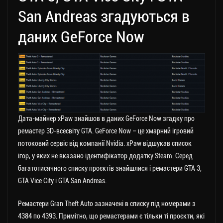
San Andreas згадуються в
даних GeForce Now
Дата-майнер xPaw знайшов в даних GeForce Now згадку про
ремастер 3D-всесвіту GTA. GeForce Now – це хмарний ігровий
потоковий сервіс від компанії Nvidia. xPaw відшукав список
ігор, у яких не вказано ідентифікатор додатку Steam. Серед
багатотисячного списку проєктів знайшлися і ремастери GTA 3,
GTA Vice City і GTA San Andreas.
Ремастери Gran Theft Auto зазначені в списку під номерами з
4384 по 4393. Примітно, що ремастерами є тільки ті проєкти, які