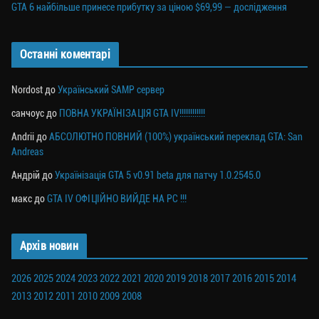
GTA 6 найбільше принесе прибутку за ціною $69,99 — дослідження
Останні коментарі
Nordost
до
Український SAMP сервер
санчоус
до
ПОВНА УКРАЇНІЗАЦІЯ GTA IV!!!!!!!!!!!!
Andrii
до
АБСОЛЮТНО ПОВНИЙ (100%) український переклад GTA: San
Andreas
Андрій
до
Українізація GTA 5 v0.91 beta для патчу 1.0.2545.0
макс
до
GTA IV ОФІЦІЙНО ВИЙДЕ НА PC !!!
Архів новин
2026
2025
2024
2023
2022
2021
2020
2019
2018
2017
2016
2015
2014
2013
2012
2011
2010
2009
2008