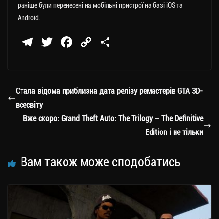
раніше були перенесені на мобільні пристрої на базі iOS та
Android.
Te
T
Fa
C
П
le
wi
ce
op
о
gr
tt
bo
y
ді
a
er
ok
Li
ли
Стала відома приблизна дата релізу ремастерів GTA 3D-
m
nk
ти
всесвіту
ся
Вже скоро: Grand Theft Auto: The Trilogy – The Definitive
Edition і не тільки
Вам також може сподобатись